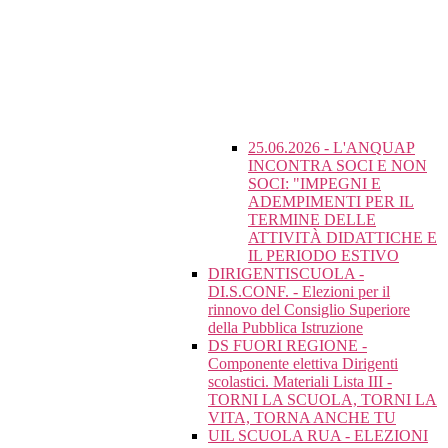
25.06.2026 - L'ANQUAP
INCONTRA SOCI E NON
SOCI: "IMPEGNI E
ADEMPIMENTI PER IL
TERMINE DELLE
ATTIVITÀ DIDATTICHE E
IL PERIODO ESTIVO
DIRIGENTISCUOLA -
DI.S.CONF. - Elezioni per il
rinnovo del Consiglio Superiore
della Pubblica Istruzione
DS FUORI REGIONE -
Componente elettiva Dirigenti
scolastici. Materiali Lista III -
TORNI LA SCUOLA, TORNI LA
VITA, TORNA ANCHE TU
UIL SCUOLA RUA - ELEZIONI