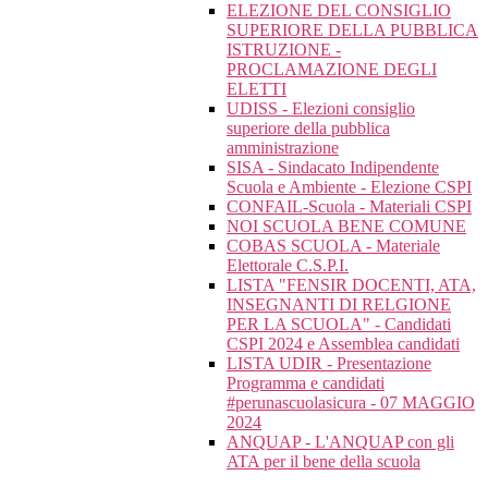
ELEZIONE DEL CONSIGLIO
SUPERIORE DELLA PUBBLICA
ISTRUZIONE -
PROCLAMAZIONE DEGLI
ELETTI
UDISS - Elezioni consiglio
superiore della pubblica
amministrazione
SISA - Sindacato Indipendente
Scuola e Ambiente - Elezione CSPI
CONFAIL-Scuola - Materiali CSPI
NOI SCUOLA BENE COMUNE
COBAS SCUOLA - Materiale
Elettorale C.S.P.I.
LISTA "FENSIR DOCENTI, ATA,
INSEGNANTI DI RELGIONE
PER LA SCUOLA" - Candidati
CSPI 2024 e Assemblea candidati
LISTA UDIR - Presentazione
Programma e candidati
#perunascuolasicura - 07 MAGGIO
2024
ANQUAP - L'ANQUAP con gli
ATA per il bene della scuola