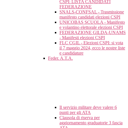
CSPI: LISTA CANDIDATI
FEDERAZIONE
SNALS-CONFSAL - Trasmissione
manifesto candidati elezioni CSPI
UNICOBAS SCUOLA - Manifesto
e volantino elettorale elezioni CSPI
FEDERAZIONE GILDA-UNAMS
- Manifesti elezioni CSPI
FLC CGIL - Elezioni CSPI: si vota
il 7 maggio 2024, ecco le nostre liste
e candidature
Feder. A.T.A.
Il servizio militare deve valere 6
punti per gli ATA
Clausola di riserva per
aggiornamento graduatorie 3 fascia
ATA