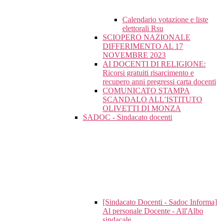
Calendario votazione e liste
elettorali Rsu
SCIOPERO NAZIONALE
DIFFERIMENTO AL 17
NOVEMBRE 2023
AI DOCENTI DI RELIGIONE:
Ricorsi gratuiti risarcimento e
recupero anni pregressi carta docenti
COMUNICATO STAMPA
SCANDALO ALL’ISTITUTO
OLIVETTI DI MONZA
SADOC - Sindacato docenti
[Sindacato Docenti - Sadoc Informa]
Al personale Docente - All'Albo
sindacale