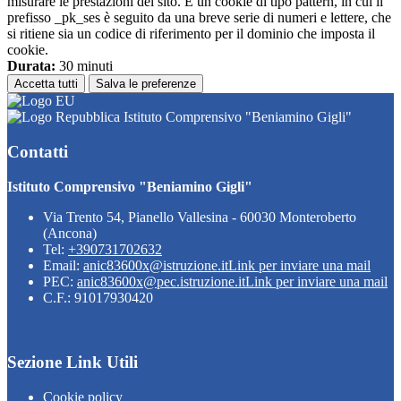
misurare le prestazioni del sito. È un cookie di tipo pattern, in cui il
prefisso _pk_ses è seguito da una breve serie di numeri e lettere, che
si ritiene sia un codice di riferimento per il dominio che imposta il
cookie.
Durata:
30 minuti
Accetta tutti
Salva le preferenze
Istituto Comprensivo "Beniamino Gigli"
Contatti
Istituto Comprensivo "Beniamino Gigli"
Via Trento 54, Pianello Vallesina - 60030 Monteroberto
(Ancona)
Tel:
+390731702632
Email:
anic83600x@istruzione.it
Link per inviare una mail
PEC:
anic83600x@pec.istruzione.it
Link per inviare una mail
C.F.: 91017930420
Sezione Link Utili
Cookie policy