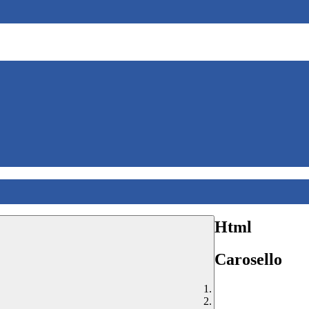
Html
Carosello