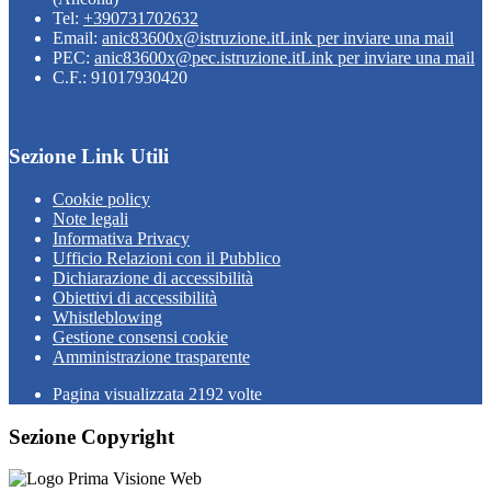
Tel:
+390731702632
Email:
anic83600x@istruzione.it
Link per inviare una mail
PEC:
anic83600x@pec.istruzione.it
Link per inviare una mail
C.F.: 91017930420
Sezione Link Utili
Cookie policy
Note legali
Informativa Privacy
Ufficio Relazioni con il Pubblico
Dichiarazione di accessibilità
Obiettivi di accessibilità
Whistleblowing
Gestione consensi cookie
Amministrazione trasparente
Pagina visualizzata
2192
volte
Sezione Copyright