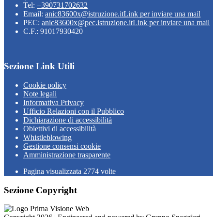
Tel:
+390731702632
Email:
anic83600x@istruzione.it
Link per inviare una mail
PEC:
anic83600x@pec.istruzione.it
Link per inviare una mail
C.F.: 91017930420
Sezione Link Utili
Cookie policy
Note legali
Informativa Privacy
Ufficio Relazioni con il Pubblico
Dichiarazione di accessibilità
Obiettivi di accessibilità
Whistleblowing
Gestione consensi cookie
Amministrazione trasparente
Pagina visualizzata
2774
volte
Sezione Copyright