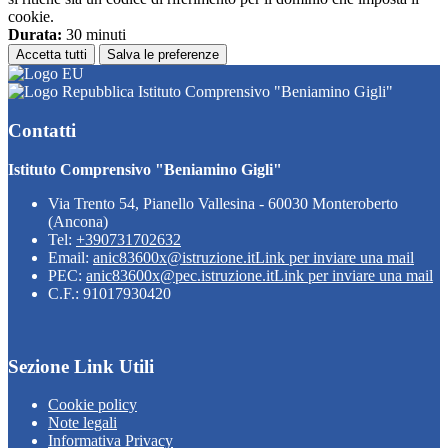
cookie.
Durata:
30 minuti
Accetta tutti
Salva le preferenze
Istituto Comprensivo "Beniamino Gigli"
Contatti
Istituto Comprensivo "Beniamino Gigli"
Via Trento 54, Pianello Vallesina - 60030 Monteroberto
(Ancona)
Tel:
+390731702632
Email:
anic83600x@istruzione.it
Link per inviare una mail
PEC:
anic83600x@pec.istruzione.it
Link per inviare una mail
C.F.: 91017930420
Sezione Link Utili
Cookie policy
Note legali
Informativa Privacy