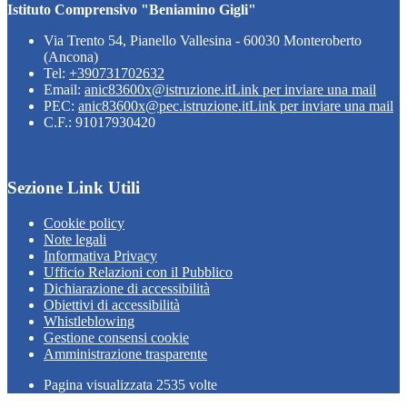
Istituto Comprensivo "Beniamino Gigli"
Via Trento 54, Pianello Vallesina - 60030 Monteroberto
(Ancona)
Tel:
+390731702632
Email:
anic83600x@istruzione.it
Link per inviare una mail
PEC:
anic83600x@pec.istruzione.it
Link per inviare una mail
C.F.: 91017930420
Sezione Link Utili
Cookie policy
Note legali
Informativa Privacy
Ufficio Relazioni con il Pubblico
Dichiarazione di accessibilità
Obiettivi di accessibilità
Whistleblowing
Gestione consensi cookie
Amministrazione trasparente
Pagina visualizzata
2535
volte