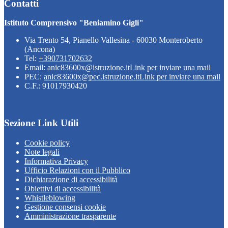
Contatti
Istituto Comprensivo "Beniamino Gigli"
Via Trento 54, Pianello Vallesina - 60030 Monteroberto
(Ancona)
Tel:
+390731702632
Email:
anic83600x@istruzione.it
Link per inviare una mail
PEC:
anic83600x@pec.istruzione.it
Link per inviare una mail
C.F.: 91017930420
Sezione Link Utili
Cookie policy
Note legali
Informativa Privacy
Ufficio Relazioni con il Pubblico
Dichiarazione di accessibilità
Obiettivi di accessibilità
Whistleblowing
Gestione consensi cookie
Amministrazione trasparente