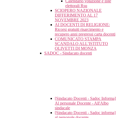
Calendario votazione e liste
elettorali Rsu
SCIOPERO NAZIONALE
DIFFERIMENTO AL 17
NOVEMBRE 2023
AI DOCENTI DI RELIGIONE:
Ricorsi gratuiti risarcimento e
recupero anni pregressi carta docenti
COMUNICATO STAMPA
SCANDALO ALL’ISTITUTO
OLIVETTI DI MONZA
SADOC - Sindacato docenti
[Sindacato Docenti - Sadoc Informa]
Al personale Docente - All'Albo
sindacale
[Sindacato Docenti - Sadoc informa]
al personale docente