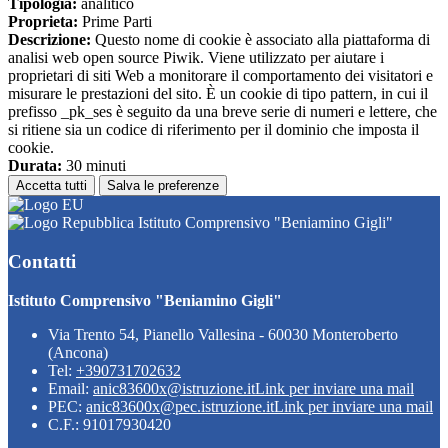
Tipologia:
analitico
Proprieta:
Prime Parti
Descrizione:
Questo nome di cookie è associato alla piattaforma di
analisi web open source Piwik. Viene utilizzato per aiutare i
proprietari di siti Web a monitorare il comportamento dei visitatori e
misurare le prestazioni del sito. È un cookie di tipo pattern, in cui il
prefisso _pk_ses è seguito da una breve serie di numeri e lettere, che
si ritiene sia un codice di riferimento per il dominio che imposta il
cookie.
Durata:
30 minuti
Accetta tutti
Salva le preferenze
Istituto Comprensivo "Beniamino Gigli"
Contatti
Istituto Comprensivo "Beniamino Gigli"
Via Trento 54, Pianello Vallesina - 60030 Monteroberto
(Ancona)
Tel:
+390731702632
Email:
anic83600x@istruzione.it
Link per inviare una mail
PEC:
anic83600x@pec.istruzione.it
Link per inviare una mail
C.F.: 91017930420