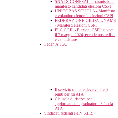
SNALS-CONFSAL - Trasmissione
manifesto candidati elezioni CSPI
UNICOBAS SCUOLA - Manifesto
e volantino elettorale elezioni CSPI
FEDERAZIONE GILDA-UNAMS
- Manifesti elezioni CSPI
FLC CGIL - Elezioni CSPI: si vota
il 7 maggio 2024, ecco le nostre liste
e candidature
Feder. A.T.A.
Il servizio militare deve valere 6
punti per gli ATA
Clausola di riserva per
aggiornamento graduatorie 3 fascia
ATA
Sindacati federati Fe.N.S.I.R.