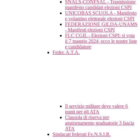
SNALS-CONFSAL - Trasmissione
manifesto candidati elezioni CSPI
UNICOBAS SCUOLA - Manifesto
e volantino elettorale elezioni CSPI
FEDERAZIONE GILDA-UNAMS
- Manifesti elezioni CSPI
FLC CGIL - Elezioni CSPI: si vota
il 7 maggio 2024, ecco le nostre liste
e candidature
Feder. A.T.A.
Il servizio militare deve valere 6
punti per gli ATA
Clausola di riserva per
aggiornamento graduatorie 3 fascia
ATA
Sindacati federati Fe.N.S.I.R.