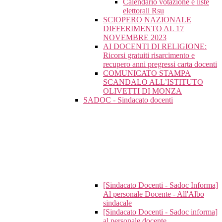
Calendario votazione e liste
elettorali Rsu
SCIOPERO NAZIONALE
DIFFERIMENTO AL 17
NOVEMBRE 2023
AI DOCENTI DI RELIGIONE:
Ricorsi gratuiti risarcimento e
recupero anni pregressi carta docenti
COMUNICATO STAMPA
SCANDALO ALL’ISTITUTO
OLIVETTI DI MONZA
SADOC - Sindacato docenti
[Sindacato Docenti - Sadoc Informa]
Al personale Docente - All'Albo
sindacale
[Sindacato Docenti - Sadoc informa]
al personale docente