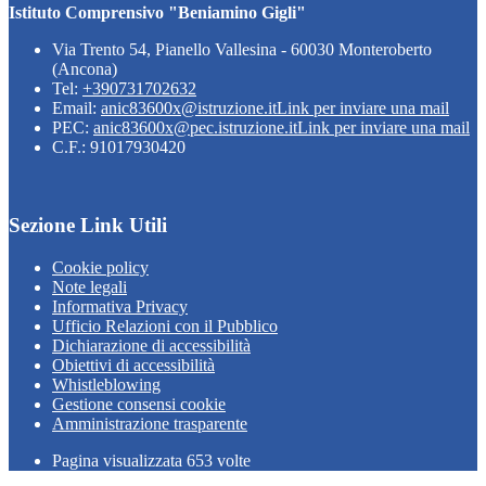
Istituto Comprensivo "Beniamino Gigli"
Via Trento 54, Pianello Vallesina - 60030 Monteroberto
(Ancona)
Tel:
+390731702632
Email:
anic83600x@istruzione.it
Link per inviare una mail
PEC:
anic83600x@pec.istruzione.it
Link per inviare una mail
C.F.: 91017930420
Sezione Link Utili
Cookie policy
Note legali
Informativa Privacy
Ufficio Relazioni con il Pubblico
Dichiarazione di accessibilità
Obiettivi di accessibilità
Whistleblowing
Gestione consensi cookie
Amministrazione trasparente
Pagina visualizzata
653
volte