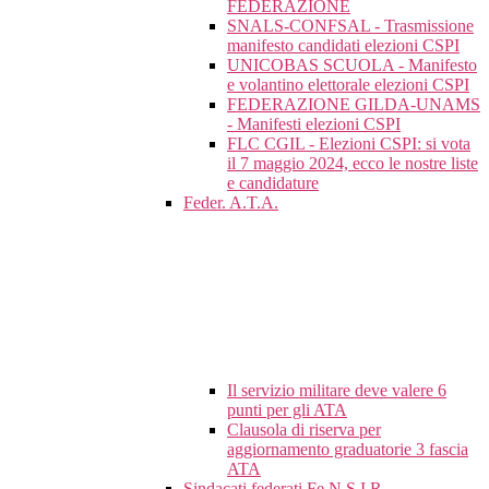
FEDERAZIONE
SNALS-CONFSAL - Trasmissione
manifesto candidati elezioni CSPI
UNICOBAS SCUOLA - Manifesto
e volantino elettorale elezioni CSPI
FEDERAZIONE GILDA-UNAMS
- Manifesti elezioni CSPI
FLC CGIL - Elezioni CSPI: si vota
il 7 maggio 2024, ecco le nostre liste
e candidature
Feder. A.T.A.
Il servizio militare deve valere 6
punti per gli ATA
Clausola di riserva per
aggiornamento graduatorie 3 fascia
ATA
Sindacati federati Fe.N.S.I.R.