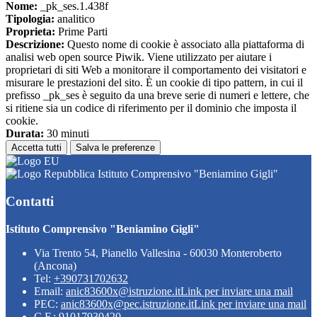
Nome:
_pk_ses.1.438f
Tipologia:
analitico
Proprieta:
Prime Parti
Descrizione:
Questo nome di cookie è associato alla piattaforma di
analisi web open source Piwik. Viene utilizzato per aiutare i
proprietari di siti Web a monitorare il comportamento dei visitatori e
misurare le prestazioni del sito. È un cookie di tipo pattern, in cui il
prefisso _pk_ses è seguito da una breve serie di numeri e lettere, che
si ritiene sia un codice di riferimento per il dominio che imposta il
cookie.
Durata:
30 minuti
Accetta tutti
Salva le preferenze
Istituto Comprensivo "Beniamino Gigli"
Contatti
Istituto Comprensivo "Beniamino Gigli"
Via Trento 54, Pianello Vallesina - 60030 Monteroberto
(Ancona)
Tel:
+390731702632
Email:
anic83600x@istruzione.it
Link per inviare una mail
PEC:
anic83600x@pec.istruzione.it
Link per inviare una mail
C.F.: 91017930420