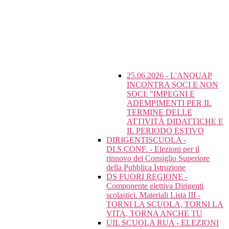
25.06.2026 - L'ANQUAP
INCONTRA SOCI E NON
SOCI: "IMPEGNI E
ADEMPIMENTI PER IL
TERMINE DELLE
ATTIVITÀ DIDATTICHE E
IL PERIODO ESTIVO
DIRIGENTISCUOLA -
DI.S.CONF. - Elezioni per il
rinnovo del Consiglio Superiore
della Pubblica Istruzione
DS FUORI REGIONE -
Componente elettiva Dirigenti
scolastici. Materiali Lista III -
TORNI LA SCUOLA, TORNI LA
VITA, TORNA ANCHE TU
UIL SCUOLA RUA - ELEZIONI