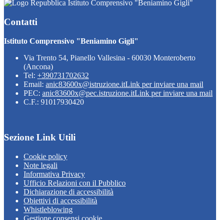
Istituto Comprensivo "Beniamino Gigli"
Contatti
Istituto Comprensivo "Beniamino Gigli"
Via Trento 54, Pianello Vallesina - 60030 Monteroberto
(Ancona)
Tel:
+390731702632
Email:
anic83600x@istruzione.it
Link per inviare una mail
PEC:
anic83600x@pec.istruzione.it
Link per inviare una mail
C.F.: 91017930420
Sezione Link Utili
Cookie policy
Note legali
Informativa Privacy
Ufficio Relazioni con il Pubblico
Dichiarazione di accessibilità
Obiettivi di accessibilità
Whistleblowing
Gestione consensi cookie