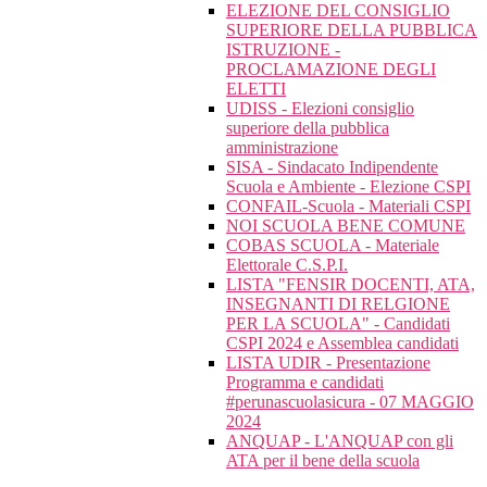
ELEZIONE DEL CONSIGLIO
SUPERIORE DELLA PUBBLICA
ISTRUZIONE -
PROCLAMAZIONE DEGLI
ELETTI
UDISS - Elezioni consiglio
superiore della pubblica
amministrazione
SISA - Sindacato Indipendente
Scuola e Ambiente - Elezione CSPI
CONFAIL-Scuola - Materiali CSPI
NOI SCUOLA BENE COMUNE
COBAS SCUOLA - Materiale
Elettorale C.S.P.I.
LISTA "FENSIR DOCENTI, ATA,
INSEGNANTI DI RELGIONE
PER LA SCUOLA" - Candidati
CSPI 2024 e Assemblea candidati
LISTA UDIR - Presentazione
Programma e candidati
#perunascuolasicura - 07 MAGGIO
2024
ANQUAP - L'ANQUAP con gli
ATA per il bene della scuola