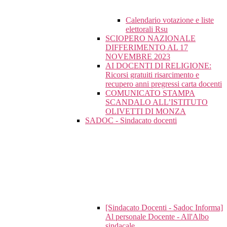
Calendario votazione e liste
elettorali Rsu
SCIOPERO NAZIONALE
DIFFERIMENTO AL 17
NOVEMBRE 2023
AI DOCENTI DI RELIGIONE:
Ricorsi gratuiti risarcimento e
recupero anni pregressi carta docenti
COMUNICATO STAMPA
SCANDALO ALL’ISTITUTO
OLIVETTI DI MONZA
SADOC - Sindacato docenti
[Sindacato Docenti - Sadoc Informa]
Al personale Docente - All'Albo
sindacale