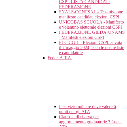
CSPI: LISTA CANDIDATI
FEDERAZIONE
SNALS-CONFSAL - Trasmissione
manifesto candidati elezioni CSPI
UNICOBAS SCUOLA - Manifesto
e volantino elettorale elezioni CSPI
FEDERAZIONE GILDA-UNAMS
- Manifesti elezioni CSPI
FLC CGIL - Elezioni CSPI: si vota
il 7 maggio 2024, ecco le nostre liste
e candidature
Feder. A.T.A.
Il servizio militare deve valere 6
punti per gli ATA
Clausola di riserva per
aggiornamento graduatorie 3 fascia
ATA