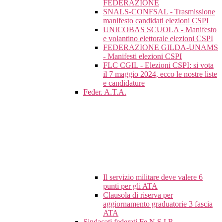
FEDERAZIONE
SNALS-CONFSAL - Trasmissione
manifesto candidati elezioni CSPI
UNICOBAS SCUOLA - Manifesto
e volantino elettorale elezioni CSPI
FEDERAZIONE GILDA-UNAMS
- Manifesti elezioni CSPI
FLC CGIL - Elezioni CSPI: si vota
il 7 maggio 2024, ecco le nostre liste
e candidature
Feder. A.T.A.
Il servizio militare deve valere 6
punti per gli ATA
Clausola di riserva per
aggiornamento graduatorie 3 fascia
ATA
Sindacati federati Fe.N.S.I.R.