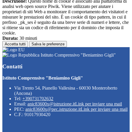
Descrizione:
Questo nome di cookie è associato alla piattaforma di
analisi web open source Piwik. Viene utilizzato per aiutare i
proprietari di siti Web a monitorare il comportamento dei visitatori e
misurare le prestazioni del sito. È un cookie di tipo pattern, in cui il
prefisso _pk_ses è seguito da una breve serie di numeri e lettere, che
si ritiene sia un codice di riferimento per il dominio che imposta il
cookie.
Durata:
30 minuti
Accetta tutti
Salva le preferenze
Istituto Comprensivo "Beniamino Gigli"
Contatti
Istituto Comprensivo "Beniamino Gigli"
Via Trento 54, Pianello Vallesina - 60030 Monteroberto
(Ancona)
Tel:
+390731702632
Email:
anic83600x@istruzione.it
Link per inviare una mail
PEC:
anic83600x@pec.istruzione.it
Link per inviare una mail
C.F.: 91017930420