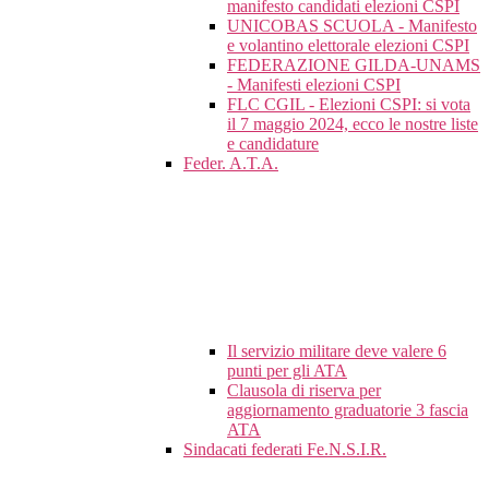
manifesto candidati elezioni CSPI
UNICOBAS SCUOLA - Manifesto
e volantino elettorale elezioni CSPI
FEDERAZIONE GILDA-UNAMS
- Manifesti elezioni CSPI
FLC CGIL - Elezioni CSPI: si vota
il 7 maggio 2024, ecco le nostre liste
e candidature
Feder. A.T.A.
Il servizio militare deve valere 6
punti per gli ATA
Clausola di riserva per
aggiornamento graduatorie 3 fascia
ATA
Sindacati federati Fe.N.S.I.R.