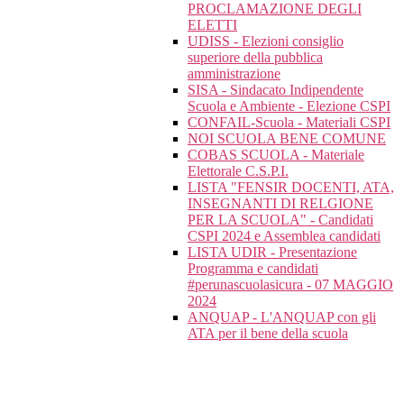
PROCLAMAZIONE DEGLI
ELETTI
UDISS - Elezioni consiglio
superiore della pubblica
amministrazione
SISA - Sindacato Indipendente
Scuola e Ambiente - Elezione CSPI
CONFAIL-Scuola - Materiali CSPI
NOI SCUOLA BENE COMUNE
COBAS SCUOLA - Materiale
Elettorale C.S.P.I.
LISTA "FENSIR DOCENTI, ATA,
INSEGNANTI DI RELGIONE
PER LA SCUOLA" - Candidati
CSPI 2024 e Assemblea candidati
LISTA UDIR - Presentazione
Programma e candidati
#perunascuolasicura - 07 MAGGIO
2024
ANQUAP - L'ANQUAP con gli
ATA per il bene della scuola