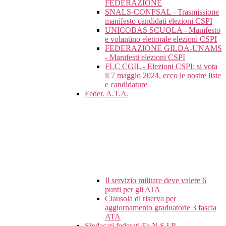
FEDERAZIONE
SNALS-CONFSAL - Trasmissione
manifesto candidati elezioni CSPI
UNICOBAS SCUOLA - Manifesto
e volantino elettorale elezioni CSPI
FEDERAZIONE GILDA-UNAMS
- Manifesti elezioni CSPI
FLC CGIL - Elezioni CSPI: si vota
il 7 maggio 2024, ecco le nostre liste
e candidature
Feder. A.T.A.
Il servizio militare deve valere 6
punti per gli ATA
Clausola di riserva per
aggiornamento graduatorie 3 fascia
ATA
Sindacati federati Fe.N.S.I.R.