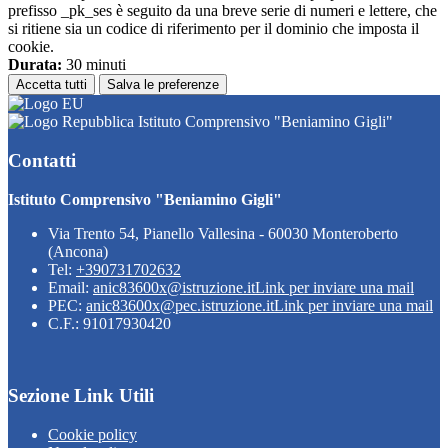
prefisso _pk_ses è seguito da una breve serie di numeri e lettere, che
si ritiene sia un codice di riferimento per il dominio che imposta il
cookie.
Durata:
30 minuti
Accetta tutti
Salva le preferenze
Istituto Comprensivo "Beniamino Gigli"
Contatti
Istituto Comprensivo "Beniamino Gigli"
Via Trento 54, Pianello Vallesina - 60030 Monteroberto
(Ancona)
Tel:
+390731702632
Email:
anic83600x@istruzione.it
Link per inviare una mail
PEC:
anic83600x@pec.istruzione.it
Link per inviare una mail
C.F.: 91017930420
Sezione Link Utili
Cookie policy