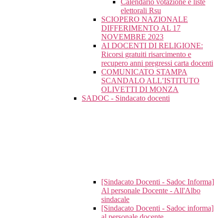
Calendario votazione e liste
elettorali Rsu
SCIOPERO NAZIONALE
DIFFERIMENTO AL 17
NOVEMBRE 2023
AI DOCENTI DI RELIGIONE:
Ricorsi gratuiti risarcimento e
recupero anni pregressi carta docenti
COMUNICATO STAMPA
SCANDALO ALL’ISTITUTO
OLIVETTI DI MONZA
SADOC - Sindacato docenti
[Sindacato Docenti - Sadoc Informa]
Al personale Docente - All'Albo
sindacale
[Sindacato Docenti - Sadoc informa]
al personale docente