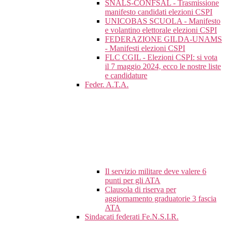
SNALS-CONFSAL - Trasmissione
manifesto candidati elezioni CSPI
UNICOBAS SCUOLA - Manifesto
e volantino elettorale elezioni CSPI
FEDERAZIONE GILDA-UNAMS
- Manifesti elezioni CSPI
FLC CGIL - Elezioni CSPI: si vota
il 7 maggio 2024, ecco le nostre liste
e candidature
Feder. A.T.A.
Il servizio militare deve valere 6
punti per gli ATA
Clausola di riserva per
aggiornamento graduatorie 3 fascia
ATA
Sindacati federati Fe.N.S.I.R.