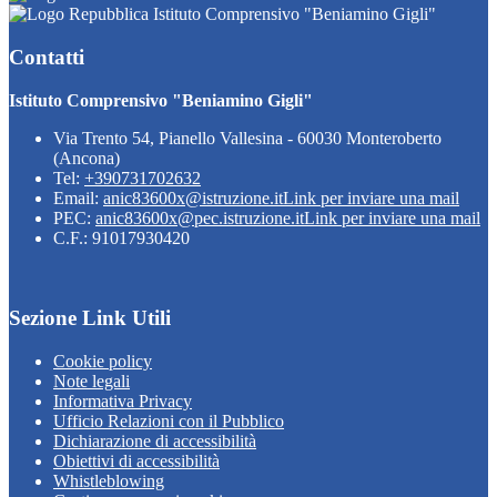
Istituto Comprensivo "Beniamino Gigli"
Contatti
Istituto Comprensivo "Beniamino Gigli"
Via Trento 54, Pianello Vallesina - 60030 Monteroberto
(Ancona)
Tel:
+390731702632
Email:
anic83600x@istruzione.it
Link per inviare una mail
PEC:
anic83600x@pec.istruzione.it
Link per inviare una mail
C.F.: 91017930420
Sezione Link Utili
Cookie policy
Note legali
Informativa Privacy
Ufficio Relazioni con il Pubblico
Dichiarazione di accessibilità
Obiettivi di accessibilità
Whistleblowing