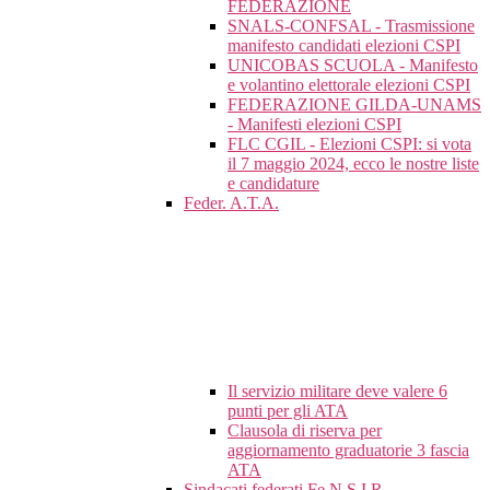
FEDERAZIONE
SNALS-CONFSAL - Trasmissione
manifesto candidati elezioni CSPI
UNICOBAS SCUOLA - Manifesto
e volantino elettorale elezioni CSPI
FEDERAZIONE GILDA-UNAMS
- Manifesti elezioni CSPI
FLC CGIL - Elezioni CSPI: si vota
il 7 maggio 2024, ecco le nostre liste
e candidature
Feder. A.T.A.
Il servizio militare deve valere 6
punti per gli ATA
Clausola di riserva per
aggiornamento graduatorie 3 fascia
ATA
Sindacati federati Fe.N.S.I.R.