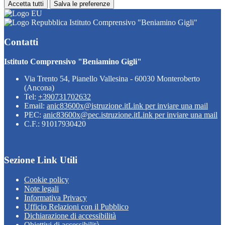
Accetta tutti
Salva le preferenze
Istituto Comprensivo "Beniamino Gigli"
Contatti
Istituto Comprensivo "Beniamino Gigli"
Via Trento 54, Pianello Vallesina - 60030 Monteroberto
(Ancona)
Tel:
+390731702632
Email:
anic83600x@istruzione.it
Link per inviare una mail
PEC:
anic83600x@pec.istruzione.it
Link per inviare una mail
C.F.: 91017930420
Sezione Link Utili
Cookie policy
Note legali
Informativa Privacy
Ufficio Relazioni con il Pubblico
Dichiarazione di accessibilità
Obiettivi di accessibilità