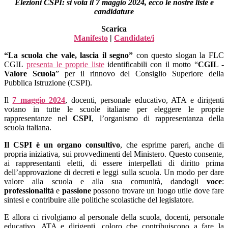
Elezioni CSPI: si vota il 7 maggio 2024, ecco le nostre liste e
candidature
Scarica
Manifesto
|
Candidate/i
“La scuola che vale, lascia il segno”
con questo slogan la FLC
CGIL
presenta le proprie liste
identificabili con il motto “
CGIL -
Valore Scuola
” per il rinnovo del Consiglio Superiore della
Pubblica Istruzione (CSPI).
Il
7 maggio 2024
, docenti, personale educativo, ATA e dirigenti
votano in tutte le scuole italiane per eleggere le proprie
rappresentanze nel
CSPI
, l’organismo di rappresentanza della
scuola italiana.
Il CSPI è un organo consultivo
, che esprime pareri, anche di
propria iniziativa, sui provvedimenti del Ministero. Questo consente,
ai rappresentanti eletti, di essere interpellati di diritto prima
dell’approvazione di decreti e leggi sulla scuola. Un modo per dare
valore alla scuola e alla sua comunità, dandogli
voce
:
professionalità
e
passione
possono trovare un luogo utile dove fare
sintesi e contribuire alle politiche scolastiche del legislatore.
E allora ci rivolgiamo al personale della scuola, docenti, personale
educativo, ATA e dirigenti, coloro che contribuiscono a fare la