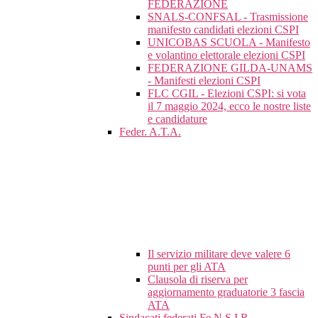
FEDERAZIONE
SNALS-CONFSAL - Trasmissione
manifesto candidati elezioni CSPI
UNICOBAS SCUOLA - Manifesto
e volantino elettorale elezioni CSPI
FEDERAZIONE GILDA-UNAMS
- Manifesti elezioni CSPI
FLC CGIL - Elezioni CSPI: si vota
il 7 maggio 2024, ecco le nostre liste
e candidature
Feder. A.T.A.
Il servizio militare deve valere 6
punti per gli ATA
Clausola di riserva per
aggiornamento graduatorie 3 fascia
ATA
Sindacati federati Fe.N.S.I.R.