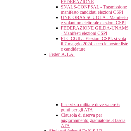
FEDERAZIONE
SNALS-CONFSAL - Trasmissione
manifesto candidati elezioni CSPI
UNICOBAS SCUOLA - Manifesto
e volantino elettorale elezioni CSPI
FEDERAZIONE GILDA-UNAMS
- Manifesti elezioni CSPI
FLC CGIL - Elezioni CSPI: si vota
il 7 maggio 2024, ecco le nostre liste
e candidature
Feder. A.T.A.
Il servizio militare deve valere 6
punti per gli ATA
Clausola di riserva per
aggiornamento graduatorie 3 fascia
ATA
Sindacati federati Fe.N.S.I.R.