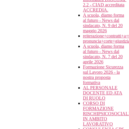
2.2 - CIAD accreditata
ACCREDIA.
A scuola, diamo forma
al futuro - News dal
sindacato, N. 9 del 20
maggio 2026
reiterazione+contratti+a
pronuncia+corte+giusti
A scuola, diamo forma
al futuro - News dal
sindacato, N. 7 del 20
aprile 2026
Formazione Sicurezza
sul Lavoro 2026 - la
nostra proposta
formativa
AL PERSONALE
DOCENTE ED ATA
DI RUOLO
CORSO DI
FORMAZIONE
RISCHIPSICOSOCIAL
IN AMBITO
LAVORATIVO