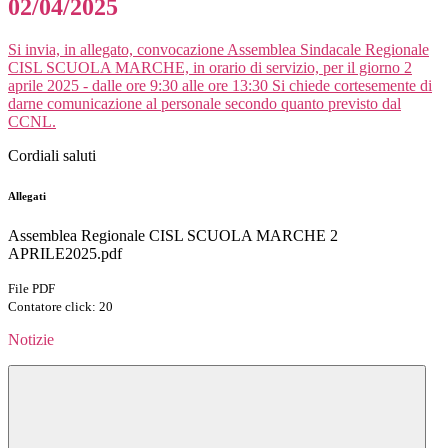
02/04/2025
Si invia, in allegato, convocazione Assemblea Sindacale Regionale
CISL SCUOLA MARCHE, in orario di servizio, per il giorno 2
aprile 2025 - dalle ore 9:30 alle ore 13:30 Si chiede cortesemente di
darne comunicazione al personale secondo quanto previsto dal
CCNL.
Cordiali saluti
Allegati
Assemblea Regionale CISL SCUOLA MARCHE 2
APRILE2025.pdf
File PDF
Contatore click: 20
Notizie