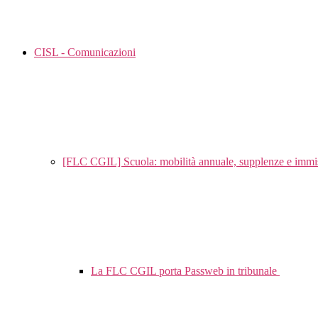
CISL - Comunicazioni
[FLC CGIL] Scuola: mobilità annuale, supplenze e immis
La FLC CGIL porta Passweb in tribunale