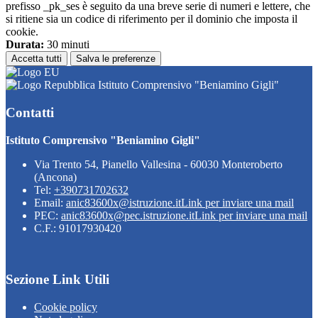
prefisso _pk_ses è seguito da una breve serie di numeri e lettere, che
si ritiene sia un codice di riferimento per il dominio che imposta il
cookie.
Durata:
30 minuti
Accetta tutti
Salva le preferenze
Istituto Comprensivo "Beniamino Gigli"
Contatti
Istituto Comprensivo "Beniamino Gigli"
Via Trento 54, Pianello Vallesina - 60030 Monteroberto
(Ancona)
Tel:
+390731702632
Email:
anic83600x@istruzione.it
Link per inviare una mail
PEC:
anic83600x@pec.istruzione.it
Link per inviare una mail
C.F.: 91017930420
Sezione Link Utili
Cookie policy