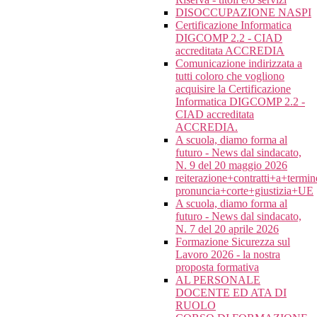
DISOCCUPAZIONE NASPI
Certificazione Informatica
DIGCOMP 2.2 - CIAD
accreditata ACCREDIA
Comunicazione indirizzata a
tutti coloro che vogliono
acquisire la Certificazione
Informatica DIGCOMP 2.2 -
CIAD accreditata
ACCREDIA.
A scuola, diamo forma al
futuro - News dal sindacato,
N. 9 del 20 maggio 2026
reiterazione+contratti+a+termi
pronuncia+corte+giustizia+UE
A scuola, diamo forma al
futuro - News dal sindacato,
N. 7 del 20 aprile 2026
Formazione Sicurezza sul
Lavoro 2026 - la nostra
proposta formativa
AL PERSONALE
DOCENTE ED ATA DI
RUOLO