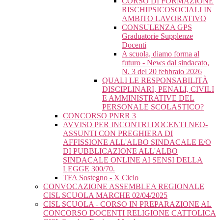
CORSO DI FORMAZIONE
RISCHIPSICOSOCIALI IN
AMBITO LAVORATIVO
CONSULENZA GPS
Graduatorie Supplenze
Docenti
A scuola, diamo forma al
futuro - News dal sindacato,
N. 3 del 20 febbraio 2026
QUALI LE RESPONSABILITÀ
DISCIPLINARI, PENALI, CIVILI
E AMMINISTRATIVE DEL
PERSONALE SCOLASTICO?
CONCORSO PNRR 3
AVVISO PER INCONTRI DOCENTI NEO-
ASSUNTI CON PREGHIERA DI
AFFISSIONE ALL'ALBO SINDACALE E/O
DI PUBBLICAZIONE ALL'ALBO
SINDACALE ONLINE AI SENSI DELLA
LEGGE 300/70.
TFA Sostegno - X Ciclo
CONVOCAZIONE ASSEMBLEA REGIONALE
CISL SCUOLA MARCHE 02/04/2025
CISL SCUOLA - CORSO IN PREPARAZIONE AL
CONCORSO DOCENTI RELIGIONE CATTOLICA