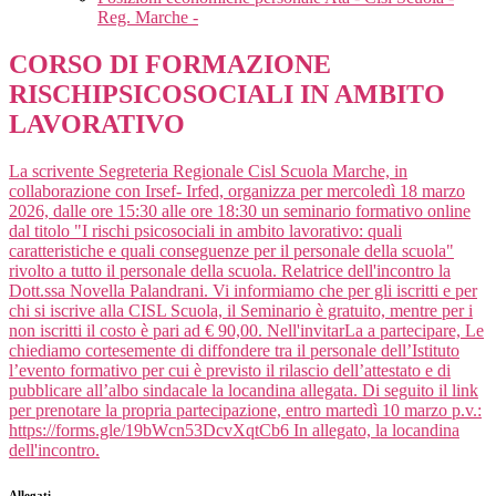
Reg. Marche -
CORSO DI FORMAZIONE
RISCHIPSICOSOCIALI IN AMBITO
LAVORATIVO
La scrivente Segreteria Regionale Cisl Scuola Marche, in
collaborazione con Irsef- Irfed, organizza per mercoledì 18 marzo
2026, dalle ore 15:30 alle ore 18:30 un seminario formativo online
dal titolo "I rischi psicosociali in ambito lavorativo: quali
caratteristiche e quali conseguenze per il personale della scuola"
rivolto a tutto il personale della scuola. Relatrice dell'incontro la
Dott.ssa Novella Palandrani. Vi informiamo che per gli iscritti e per
chi si iscrive alla CISL Scuola, il Seminario è gratuito, mentre per i
non iscritti il costo è pari ad € 90,00. Nell'invitarLa a partecipare, Le
chiediamo cortesemente di diffondere tra il personale dell’Istituto
l’evento formativo per cui è previsto il rilascio dell’attestato e di
pubblicare all’albo sindacale la locandina allegata. Di seguito il link
per prenotare la propria partecipazione, entro martedì 10 marzo p.v.:
https://forms.gle/19bWcn53DcvXqtCb6 In allegato, la locandina
dell'incontro.
Allegati