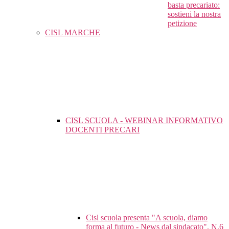
basta precariato:
sostieni la nostra
petizione
CISL MARCHE
CISL SCUOLA - WEBINAR INFORMATIVO
DOCENTI PRECARI
Cisl scuola presenta "A scuola, diamo
forma al futuro - News dal sindacato", N.6