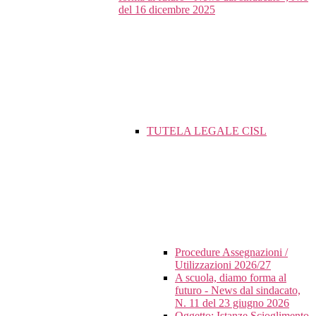
del 16 dicembre 2025
TUTELA LEGALE CISL
Procedure Assegnazioni /
Utilizzazioni 2026/27
A scuola, diamo forma al
futuro - News dal sindacato,
N. 11 del 23 giugno 2026
Oggetto: Istanze Scioglimento