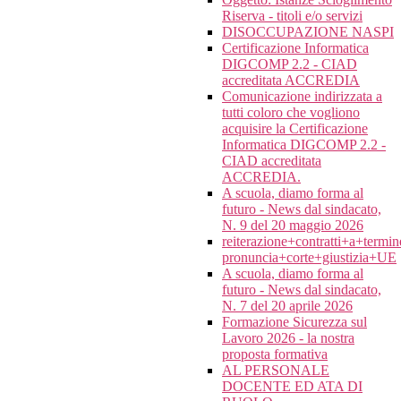
Riserva - titoli e/o servizi
DISOCCUPAZIONE NASPI
Certificazione Informatica
DIGCOMP 2.2 - CIAD
accreditata ACCREDIA
Comunicazione indirizzata a
tutti coloro che vogliono
acquisire la Certificazione
Informatica DIGCOMP 2.2 -
CIAD accreditata
ACCREDIA.
A scuola, diamo forma al
futuro - News dal sindacato,
N. 9 del 20 maggio 2026
reiterazione+contratti+a+termi
pronuncia+corte+giustizia+UE
A scuola, diamo forma al
futuro - News dal sindacato,
N. 7 del 20 aprile 2026
Formazione Sicurezza sul
Lavoro 2026 - la nostra
proposta formativa
AL PERSONALE
DOCENTE ED ATA DI