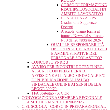
RUOLO
CORSO DI FORMAZIONE
RISCHIPSICOSOCIALI IN
AMBITO LAVORATIVO
CONSULENZA GPS
Graduatorie Supplenze
Docenti
A scuola, diamo forma al
futuro - News dal sindacato,
N. 3 del 20 febbraio 2026
QUALI LE RESPONSABILITÀ
DISCIPLINARI, PENALI, CIVILI
E AMMINISTRATIVE DEL
PERSONALE SCOLASTICO?
CONCORSO PNRR 3
AVVISO PER INCONTRI DOCENTI NEO-
ASSUNTI CON PREGHIERA DI
AFFISSIONE ALL'ALBO SINDACALE E/O
DI PUBBLICAZIONE ALL'ALBO
SINDACALE ONLINE AI SENSI DELLA
LEGGE 300/70.
TFA Sostegno - X Ciclo
CONVOCAZIONE ASSEMBLEA REGIONALE
CISL SCUOLA MARCHE 02/04/2025
CISL SCUOLA - CORSO IN PREPARAZIONE AL