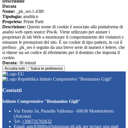
Descrizione
Durata
Nome:
_pk_ses.1.438f
Tipologia:
analitico
Proprieta:
Prime Parti
Descrizione:
Questo nome di cookie è associato alla piattaforma di
analisi web open source Piwik. Viene utilizzato per aiutare i
proprietari di siti Web a monitorare il comportamento dei visitatori e
misurare le prestazioni del sito. È un cookie di tipo pattern, in cui il
prefisso _pk_ses è seguito da una breve serie di numeri e lettere, che
si ritiene sia un codice di riferimento per il dominio che imposta il
cookie.
Durata:
30 minuti
Accetta tutti
Salva le preferenze
Istituto Comprensivo "Beniamino Gigli"
Contatti
Istituto Comprensivo "Beniamino Gigli"
Via Trento 54, Pianello Vallesina - 60030 Monteroberto
(Ancona)
Tel:
+390731702632
Email:
anic83600x@istruzione.it
Link per inviare una mail