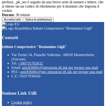
prefisso _pk_ses è seguito da una breve serie di numeri e lettere, che
si ritiene sia un codice di riferimento per il dominio che imposta il
cookie.
Durata:
30 minuti
Accetta tutti
Salva le preferenze
Istituto Comprensivo "Beniamino Gigli"
Contatti
Istituto Comprensivo "Beniamino Gigli"
Via Trento 54, Pianello Vallesina - 60030 Monteroberto
(Ancona)
Tel:
+390731702632
Email:
anic83600x@istruzione.it
Link per inviare una mail
PEC:
anic83600x@pec.istruzione.it
Link per inviare una mail
C.F.: 91017930420
Sezione Link Utili
Cookie policy