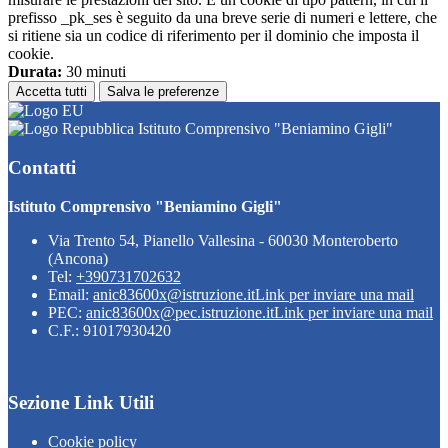
prefisso _pk_ses è seguito da una breve serie di numeri e lettere, che
si ritiene sia un codice di riferimento per il dominio che imposta il
cookie.
Durata:
30 minuti
Accetta tutti
Salva le preferenze
Istituto Comprensivo "Beniamino Gigli"
Contatti
Istituto Comprensivo "Beniamino Gigli"
Via Trento 54, Pianello Vallesina - 60030 Monteroberto
(Ancona)
Tel:
+390731702632
Email:
anic83600x@istruzione.it
Link per inviare una mail
PEC:
anic83600x@pec.istruzione.it
Link per inviare una mail
C.F.: 91017930420
Sezione Link Utili
Cookie policy