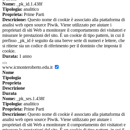
Nome:
_pk_id.1.438f
Tipologia:
analitico
Proprieta:
Prime Parti
Descrizione:
Questo nome di cookie è associato alla piattaforma di
analisi web open source Piwik. Viene utilizzato per aiutare i
proprietari di siti Web a monitorare il comportamento dei visitatori e
misurare le prestazioni del sito. È un cookie di tipo pattern, in cui il
prefisso _pk_id è seguito da una breve serie di numeri e lettere, che
si ritiene sia un codice di riferimento per il dominio che imposta il
cookie.
Durata:
1 anno
www.icmonteroberto.edu.it
Nome
Tipologia
Proprieta
Descrizione
Durata
Nome:
_pk_ses.1.438f
Tipologia:
analitico
Proprieta:
Prime Parti
Descrizione:
Questo nome di cookie è associato alla piattaforma di
analisi web open source Piwik. Viene utilizzato per aiutare i
proprietari di siti Web a monitorare il comportamento dei visitatori e
misurare le prestazioni del sito. È un cookie di tipo pattern, in cui il