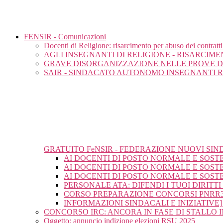
FENSIR - Comunicazioni
Docenti di Religione: risarcimento per abuso dei contratt
AGLI INSEGNANTI DI RELIGIONE - RISARCIM
GRAVE DISORGANIZZAZIONE NELLE PROVE D
SAIR - SINDACATO AUTONOMO INSEGNANTI 
GRATUITO FeNSIR - FEDERAZIONE NUOVI SIN
AI DOCENTI DI POSTO NORMALE E SOS
AI DOCENTI DI POSTO NORMALE E SOSTE
AI DOCENTI DI POSTO NORMALE E SOSTE
PERSONALE ATA: DIFENDI I TUOI DIRIT
CORSO PREPARAZIONE CONCORSI PNRR3
INFORMAZIONI SINDACALI E INIZIATIVE]
CONCORSO IRC: ANCORA IN FASE DI STALLO 
Oggetto: annuncio indizione elezioni RSU 2025