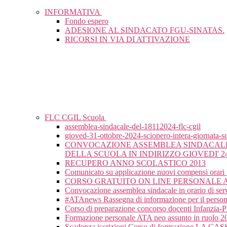
INFORMATIVA
Fondo espero
ADESIONE AL SINDACATO FGU-SINATAS.
RICORSI IN VIA DI ATTIVAZIONE
FLC CGIL Scuola
assemblea-sindacale-del-18112024-flc-cgil
gioved-31-ottobre-2024-sciopero-intera-giornata-sc
CONVOCAZIONE ASSEMBLEA SINDACALE T
DELLA SCUOLA IN INDIRIZZO GIOVEDI' 24 O
RECUPERO ANNO SCOLASTICO 2013
Comunicato su applicazione nuovi compensi orari pr
CORSO GRATUITO ON LINE PERSONALE A
Convocazione assemblea sindacale in orario di serv
#ATAnews Rassegna di informazione per il perso
Corso di preparazione concorso docenti Infanzia-
Formazione personale ATA neo assunto in ruolo 
Scadenza iscrizioni Corso di formazione LA