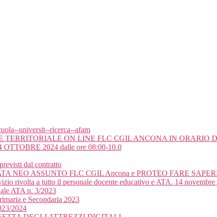
uola--universit--ricerca--afam
ERRITORIALE ON LINE FLC CGIL ANCONA IN ORARIO DI
TTOBRE 2024 dalle ore 08:00-10.0
evisti dal contratto
TA NEO ASSUNTO FLC CGIL Ancona e PROTEO FARE SAPE
izio rivolta a tutto il personale docente educativo e ATA. 14 novembre
nale ATA n. 3/2023
Primaria e Secondaria 2023
2023/2024
 CASSETTA DEGLI ATTREZZI DIGITALI