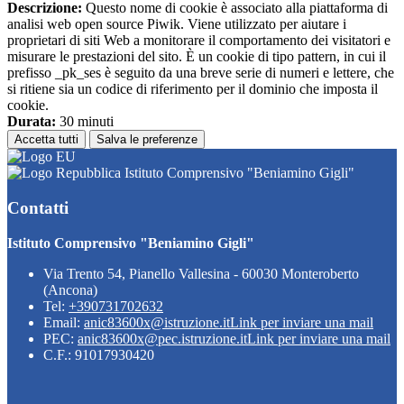
Descrizione:
Questo nome di cookie è associato alla piattaforma di
analisi web open source Piwik. Viene utilizzato per aiutare i
proprietari di siti Web a monitorare il comportamento dei visitatori e
misurare le prestazioni del sito. È un cookie di tipo pattern, in cui il
prefisso _pk_ses è seguito da una breve serie di numeri e lettere, che
si ritiene sia un codice di riferimento per il dominio che imposta il
cookie.
Durata:
30 minuti
Accetta tutti
Salva le preferenze
Istituto Comprensivo "Beniamino Gigli"
Contatti
Istituto Comprensivo "Beniamino Gigli"
Via Trento 54, Pianello Vallesina - 60030 Monteroberto
(Ancona)
Tel:
+390731702632
Email:
anic83600x@istruzione.it
Link per inviare una mail
PEC:
anic83600x@pec.istruzione.it
Link per inviare una mail
C.F.: 91017930420