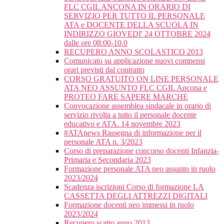
FLC CGIL ANCONA IN ORARIO DI
SERVIZIO PER TUTTO IL PERSONALE
ATA e DOCENTE DELLA SCUOLA IN
INDIRIZZO GIOVEDI' 24 OTTOBRE 2024
dalle ore 08:00-10.0
RECUPERO ANNO SCOLASTICO 2013
Comunicato su applicazione nuovi compensi
orari previsti dal contratto
CORSO GRATUITO ON LINE PERSONALE
ATA NEO ASSUNTO FLC CGIL Ancona e
PROTEO FARE SAPERE MARCHE
Convocazione assemblea sindacale in orario di
servizio rivolta a tutto il personale docente
educativo e ATA. 14 novembre 2023
#ATAnews Rassegna di informazione per il
personale ATA n. 3/2023
Corso di preparazione concorso docenti Infanzia-
Primaria e Secondaria 2023
Formazione personale ATA neo assunto in ruolo
2023/2024
Scadenza iscrizioni Corso di formazione LA
CASSETTA DEGLI ATTREZZI DIGITALI
Formazione docenti neo immessi in ruolo
2023/2024
Recupero scatto anno 2013