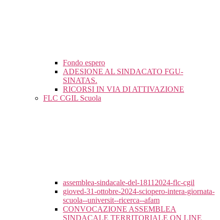
Fondo espero
ADESIONE AL SINDACATO FGU-
SINATAS.
RICORSI IN VIA DI ATTIVAZIONE
FLC CGIL Scuola
assemblea-sindacale-del-18112024-flc-cgil
gioved-31-ottobre-2024-sciopero-intera-giornata-
scuola--universit--ricerca--afam
CONVOCAZIONE ASSEMBLEA
SINDACALE TERRITORIALE ON LINE