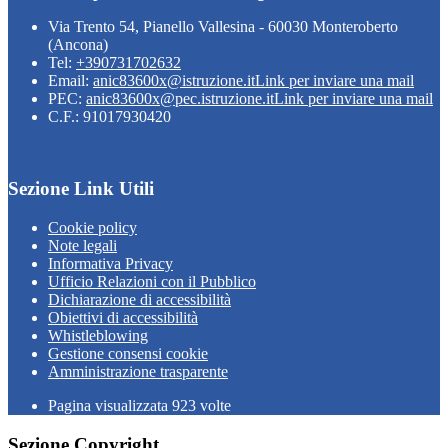
Via Trento 54, Pianello Vallesina - 60030 Monteroberto
(Ancona)
Tel:
+390731702632
Email:
anic83600x@istruzione.it
Link per inviare una mail
PEC:
anic83600x@pec.istruzione.it
Link per inviare una mail
C.F.: 91017930420
Sezione Link Utili
Cookie policy
Note legali
Informativa Privacy
Ufficio Relazioni con il Pubblico
Dichiarazione di accessibilità
Obiettivi di accessibilità
Whistleblowing
Gestione consensi cookie
Amministrazione trasparente
Pagina visualizzata
923
volte
Sezione Copyright