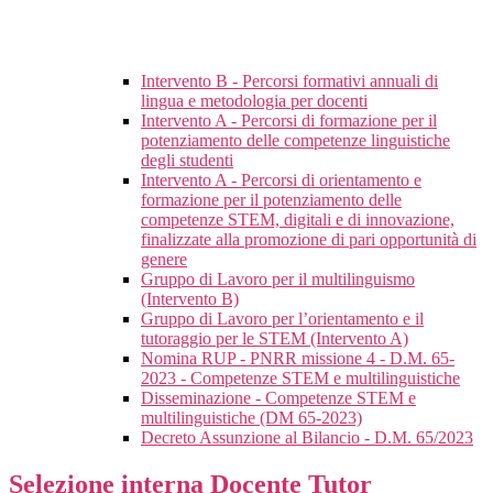
Intervento B - Percorsi formativi annuali di
lingua e metodologia per docenti
Intervento A - Percorsi di formazione per il
potenziamento delle competenze linguistiche
degli studenti
Intervento A - Percorsi di orientamento e
formazione per il potenziamento delle
competenze STEM, digitali e di innovazione,
finalizzate alla promozione di pari opportunità di
genere
Gruppo di Lavoro per il multilinguismo
(Intervento B)
Gruppo di Lavoro per l’orientamento e il
tutoraggio per le STEM (Intervento A)
Nomina RUP - PNRR missione 4 - D.M. 65-
2023 - Competenze STEM e multilinguistiche
Disseminazione - Competenze STEM e
multilinguistiche (DM 65-2023)
Decreto Assunzione al Bilancio - D.M. 65/2023
Selezione interna Docente Tutor