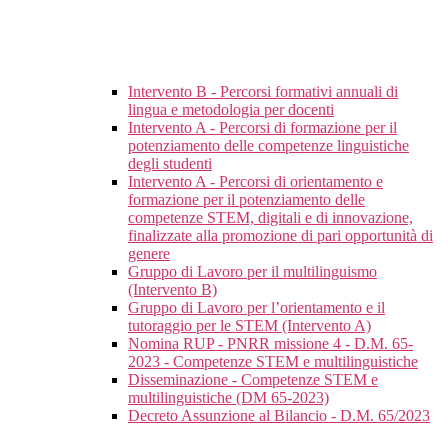
Intervento B - Percorsi formativi annuali di
lingua e metodologia per docenti
Intervento A - Percorsi di formazione per il
potenziamento delle competenze linguistiche
degli studenti
Intervento A - Percorsi di orientamento e
formazione per il potenziamento delle
competenze STEM, digitali e di innovazione,
finalizzate alla promozione di pari opportunità di
genere
Gruppo di Lavoro per il multilinguismo
(Intervento B)
Gruppo di Lavoro per l’orientamento e il
tutoraggio per le STEM (Intervento A)
Nomina RUP - PNRR missione 4 - D.M. 65-
2023 - Competenze STEM e multilinguistiche
Disseminazione - Competenze STEM e
multilinguistiche (DM 65-2023)
Decreto Assunzione al Bilancio - D.M. 65/2023