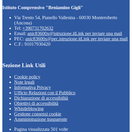
Istituto Comprensivo "Beniamino Gigli"
Via Trento 54, Pianello Vallesina - 60030 Monteroberto
(Ancona)
Tel:
+390731702632
Email:
anic83600x@istruzione.it
Link per inviare una mail
PEC:
anic83600x@pec.istruzione.it
Link per inviare una mail
C.F.: 91017930420
Sezione Link Utili
Cookie policy
Note legali
Informativa Privacy
Ufficio Relazioni con il Pubblico
Dichiarazione di accessibilità
Obiettivi di accessibilità
Whistleblowing
Gestione consensi cookie
Amministrazione trasparente
Pagina visualizzata
501
volte