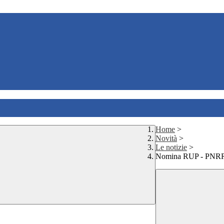
Home
>
Novità
>
Le notizie
>
Nomina RUP - PNRR 