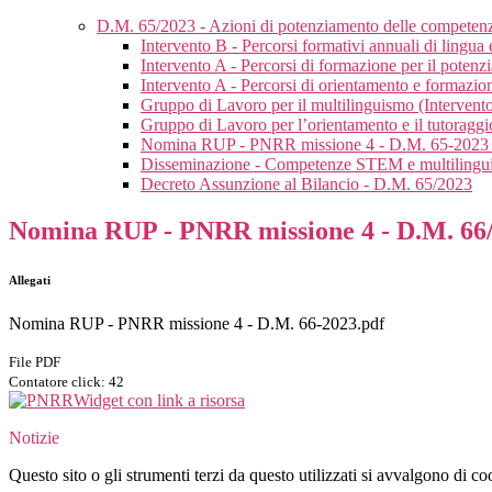
D.M. 65/2023 - Azioni di potenziamento delle competen
Intervento B - Percorsi formativi annuali di lingua
Intervento A - Percorsi di formazione per il potenz
Intervento A - Percorsi di orientamento e formazio
Gruppo di Lavoro per il multilinguismo (Intervent
Gruppo di Lavoro per l’orientamento e il tutoragg
Nomina RUP - PNRR missione 4 - D.M. 65-2023 -
Disseminazione - Competenze STEM e multilingu
Decreto Assunzione al Bilancio - D.M. 65/2023
Nomina RUP - PNRR missione 4 - D.M. 66
Allegati
Nomina RUP - PNRR missione 4 - D.M. 66-2023.pdf
File PDF
Contatore click: 42
Widget con link a risorsa
Notizie
Questo sito o gli strumenti terzi da questo utilizzati si avvalgono di coo