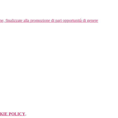
e, finalizzate alla promozione di pari opportunità di genere
KIE POLICY
.