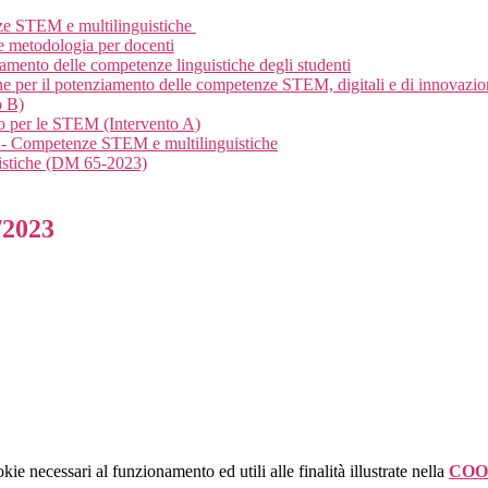
ze STEM e multilinguistiche
 e metodologia per docenti
iamento delle competenze linguistiche degli studenti
ne per il potenziamento delle competenze STEM, digitali e di innovazion
o B)
io per le STEM (Intervento A)
 Competenze STEM e multilinguistiche
istiche (DM 65-2023)
/2023
kie necessari al funzionamento ed utili alle finalità illustrate nella
COO