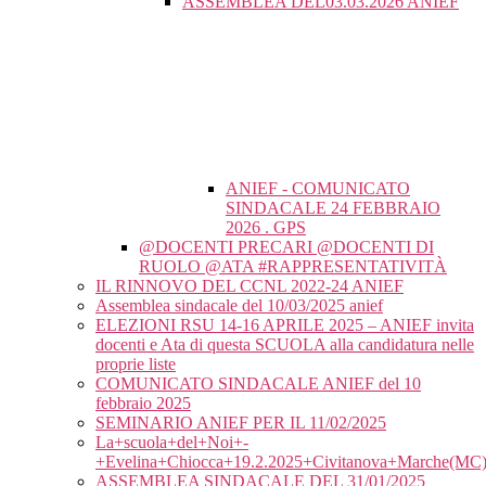
ASSEMBLEA DEL03.03.2026 ANIEF
ANIEF - COMUNICATO
SINDACALE 24 FEBBRAIO
2026 . GPS
@DOCENTI PRECARI @DOCENTI DI
RUOLO @ATA #RAPPRESENTATIVITÀ
IL RINNOVO DEL CCNL 2022-24 ANIEF
Assemblea sindacale del 10/03/2025 anief
ELEZIONI RSU 14-16 APRILE 2025 – ANIEF invita
docenti e Ata di questa SCUOLA alla candidatura nelle
proprie liste
COMUNICATO SINDACALE ANIEF del 10
febbraio 2025
SEMINARIO ANIEF PER IL 11/02/2025
La+scuola+del+Noi+-
+Evelina+Chiocca+19.2.2025+Civitanova+Marche(MC
ASSEMBLEA SINDACALE DEL 31/01/2025