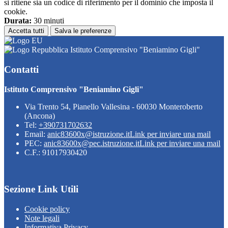
si ritiene sia un codice di riferimento per il dominio che imposta il
cookie.
Durata:
30 minuti
Accetta tutti
Salva le preferenze
Istituto Comprensivo "Beniamino Gigli"
Contatti
Istituto Comprensivo "Beniamino Gigli"
Via Trento 54, Pianello Vallesina - 60030 Monteroberto
(Ancona)
Tel:
+390731702632
Email:
anic83600x@istruzione.it
Link per inviare una mail
PEC:
anic83600x@pec.istruzione.it
Link per inviare una mail
C.F.: 91017930420
Sezione Link Utili
Cookie policy
Note legali
Informativa Privacy