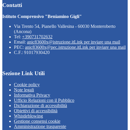
Contatti
Istituto Comprensivo "Beniamino Gigli"
Via Trento 54, Pianello Vallesina - 60030 Monteroberto
(Ancona)
Tel:
+390731702632
Email:
anic83600x@istruzione.it
Link per inviare una mail
PEC:
anic83600x@pec.istruzione.it
Link per inviare una mail
C.F.: 91017930420
Sezione Link Utili
Cookie policy
Note legali
Informativa Privacy
Ufficio Relazioni con il Pubblico
Dichiarazione di accessibilità
Obiettivi di accessibilità
Whistleblowing
Gestione consensi cookie
Amministrazione trasparente