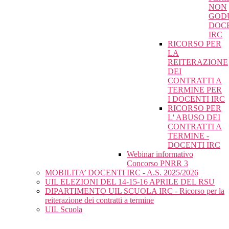
NON
GOD
DOC
IRC
RICORSO PER
LA
REITERAZIONE
DEI
CONTRATTI A
TERMINE PER
I DOCENTI IRC
RICORSO PER
L' ABUSO DEI
CONTRATTI A
TERMINE -
DOCENTI IRC
Webinar informativo
Concorso PNRR 3
MOBILITA’ DOCENTI IRC - A.S. 2025/2026
UIL ELEZIONI DEL 14-15-16 APRILE DEL RSU
DIPARTIMENTO UIL SCUOLA IRC - Ricorso per la
reiterazione dei contratti a termine
UIL Scuola