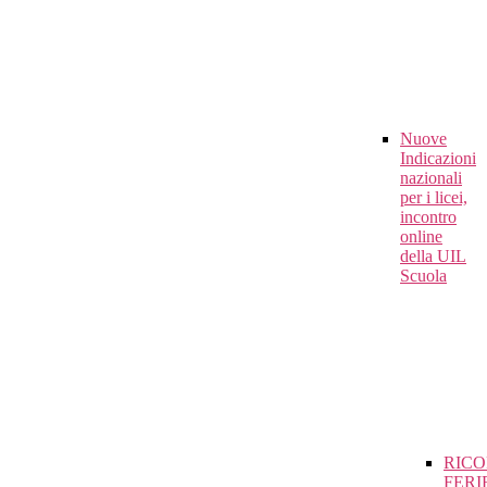
Nuove
Indicazioni
nazionali
per i licei,
incontro
online
della UIL
Scuola
RIC
FERI