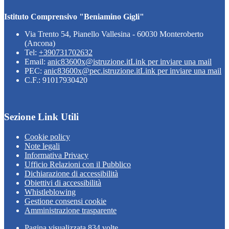
Istituto Comprensivo "Beniamino Gigli"
Via Trento 54, Pianello Vallesina - 60030 Monteroberto
(Ancona)
Tel:
+390731702632
Email:
anic83600x@istruzione.it
Link per inviare una mail
PEC:
anic83600x@pec.istruzione.it
Link per inviare una mail
C.F.: 91017930420
Sezione Link Utili
Cookie policy
Note legali
Informativa Privacy
Ufficio Relazioni con il Pubblico
Dichiarazione di accessibilità
Obiettivi di accessibilità
Whistleblowing
Gestione consensi cookie
Amministrazione trasparente
Pagina visualizzata
834
volte