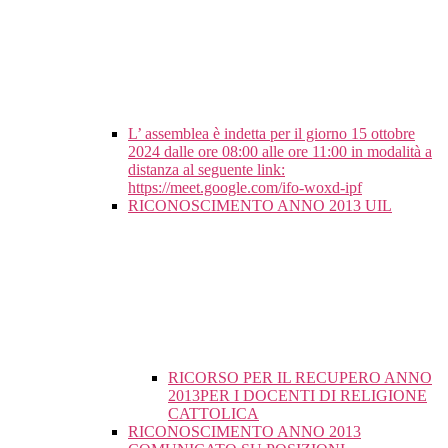
L’ assemblea è indetta per il giorno 15 ottobre
2024 dalle ore 08:00 alle ore 11:00 in modalità a
distanza al seguente link:
https://meet.google.com/ifo-woxd-ipf
RICONOSCIMENTO ANNO 2013 UIL
RICORSO PER IL RECUPERO ANNO
2013PER I DOCENTI DI RELIGIONE
CATTOLICA
RICONOSCIMENTO ANNO 2013