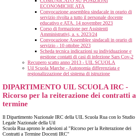
COMUNICATO SU POSIZIONI
ECONOMICHE ATA
Convocazione assemblea sindacale in orario di
servizio rivolta a tutto il personale docente
educativo e ATA. 14 novembre 2023
Corso di formazione per Assistenti
Amministrativi, a. s. 2023/24
Convocazione Assemblee sindacali in orario di
servizio - 10 ottobre 2023
Scheda tecnica indicazioni su individuazione e
gestione contatti di casi di infezione Sars Cov-2
Recupero scatto anno 2013 - UIL SCUOLA
Uil Scuola Marche - Autonomia differenziata e
regionalizzazione del sistema di istruzione
DIPARTIMENTO UIL SCUOLA IRC -
Ricorso per la reiterazione dei contratti a
termine
Il Dipartimento Nazionale IRC della UIL Scuola Rua con lo Studio
Legale Nazionale della Uil
Scuola Rua aprono le adesioni al "Ricorso per la Reiterazione dei
Contratti a Termine Docenti IRC"