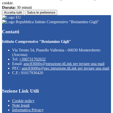
cookie.
Durata:
30 minuti
Accetta tutti
Salva le preferenze
Istituto Comprensivo "Beniamino Gigli"
Contatti
Istituto Comprensivo "Beniamino Gigli"
Via Trento 54, Pianello Vallesina - 60030 Monteroberto
(Ancona)
Tel:
+390731702632
Email:
anic83600x@istruzione.it
Link per inviare una mail
PEC:
anic83600x@pec.istruzione.it
Link per inviare una mail
C.F.: 91017930420
Sezione Link Utili
Cookie policy
Note legali
Informativa Privacy