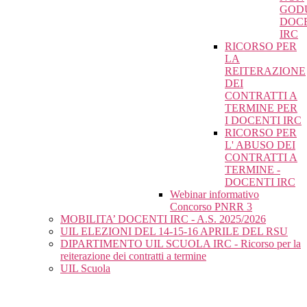
GOD
DOC
IRC
RICORSO PER
LA
REITERAZIONE
DEI
CONTRATTI A
TERMINE PER
I DOCENTI IRC
RICORSO PER
L' ABUSO DEI
CONTRATTI A
TERMINE -
DOCENTI IRC
Webinar informativo
Concorso PNRR 3
MOBILITA’ DOCENTI IRC - A.S. 2025/2026
UIL ELEZIONI DEL 14-15-16 APRILE DEL RSU
DIPARTIMENTO UIL SCUOLA IRC - Ricorso per la
reiterazione dei contratti a termine
UIL Scuola