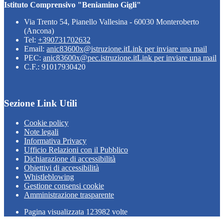
Istituto Comprensivo "Beniamino Gigli"
Via Trento 54, Pianello Vallesina - 60030 Monteroberto
(Ancona)
Tel:
+390731702632
Email:
anic83600x@istruzione.it
Link per inviare una mail
PEC:
anic83600x@pec.istruzione.it
Link per inviare una mail
C.F.: 91017930420
Sezione Link Utili
Cookie policy
Note legali
Informativa Privacy
Ufficio Relazioni con il Pubblico
Dichiarazione di accessibilità
Obiettivi di accessibilità
Whistleblowing
Gestione consensi cookie
Amministrazione trasparente
Pagina visualizzata
123982
volte