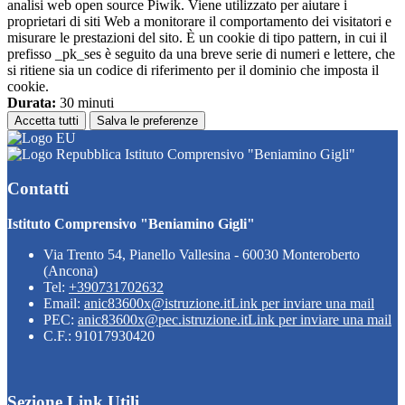
analisi web open source Piwik. Viene utilizzato per aiutare i
proprietari di siti Web a monitorare il comportamento dei visitatori e
misurare le prestazioni del sito. È un cookie di tipo pattern, in cui il
prefisso _pk_ses è seguito da una breve serie di numeri e lettere, che
si ritiene sia un codice di riferimento per il dominio che imposta il
cookie.
Durata:
30 minuti
Accetta tutti
Salva le preferenze
Istituto Comprensivo "Beniamino Gigli"
Contatti
Istituto Comprensivo "Beniamino Gigli"
Via Trento 54, Pianello Vallesina - 60030 Monteroberto
(Ancona)
Tel:
+390731702632
Email:
anic83600x@istruzione.it
Link per inviare una mail
PEC:
anic83600x@pec.istruzione.it
Link per inviare una mail
C.F.: 91017930420
Sezione Link Utili