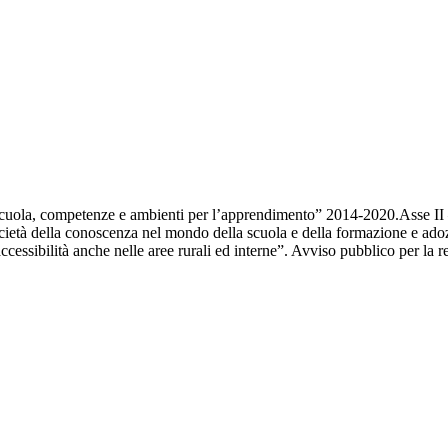
cuola, competenze e ambienti per l’apprendimento” 2014-2020.Asse II –
ietà della conoscenza nel mondo della scuola e della formazione e adoz
e l’accessibilità anche nelle aree rurali ed interne”. Avviso pubblico per la