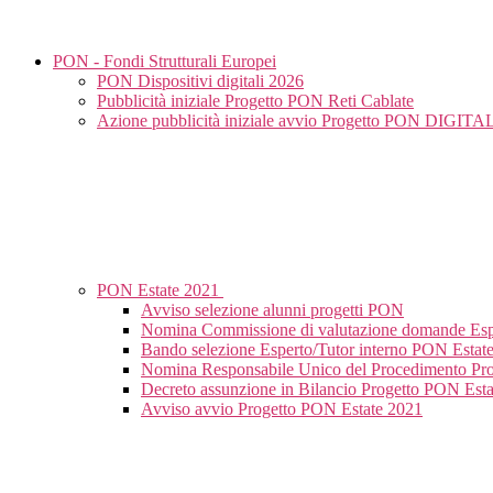
PON - Fondi Strutturali Europei
PON Dispositivi digitali 2026
Pubblicità iniziale Progetto PON Reti Cablate
Azione pubblicità iniziale avvio Progetto PON DIGI
PON Estate 2021
Avviso selezione alunni progetti PON
Nomina Commissione di valutazione domande Espe
Bando selezione Esperto/Tutor interno PON Estat
Nomina Responsabile Unico del Procedimento Pr
Decreto assunzione in Bilancio Progetto PON Est
Avviso avvio Progetto PON Estate 2021