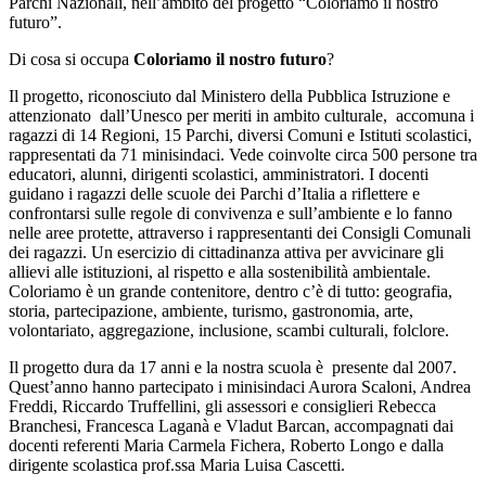
Parchi Nazionali, nell’ambito del progetto “Coloriamo il nostro
futuro”.
Di cosa si occupa
Coloriamo il nostro futuro
?
Il progetto, riconosciuto dal Ministero della Pubblica Istruzione e
attenzionato dall’Unesco per meriti in ambito culturale, accomuna i
ragazzi di 14 Regioni, 15 Parchi, diversi Comuni e Istituti scolastici,
rappresentati da 71 minisindaci. Vede coinvolte circa 500 persone tra
educatori, alunni, dirigenti scolastici, amministratori. I docenti
guidano i ragazzi delle scuole dei Parchi d’Italia a riflettere e
confrontarsi sulle regole di convivenza e sull’ambiente e lo fanno
nelle aree protette, attraverso i rappresentanti dei Consigli Comunali
dei ragazzi. Un esercizio di cittadinanza attiva per avvicinare gli
allievi alle istituzioni, al rispetto e alla sostenibilità ambientale.
Coloriamo è un grande contenitore, dentro c’è di tutto: geografia,
storia, partecipazione, ambiente, turismo, gastronomia, arte,
volontariato, aggregazione, inclusione, scambi culturali, folclore.
Il progetto dura da 17 anni e la nostra scuola è presente dal 2007.
Quest’anno hanno partecipato i minisindaci Aurora Scaloni, Andrea
Freddi, Riccardo Truffellini, gli assessori e consiglieri Rebecca
Branchesi, Francesca Laganà e Vladut Barcan, accompagnati dai
docenti referenti Maria Carmela Fichera, Roberto Longo e dalla
dirigente scolastica prof.ssa Maria Luisa Cascetti.