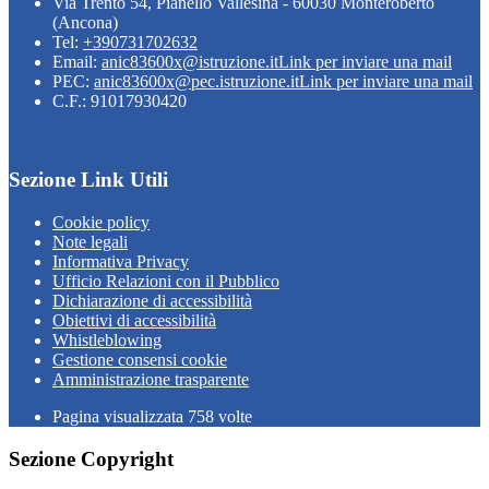
Via Trento 54, Pianello Vallesina - 60030 Monteroberto
(Ancona)
Tel:
+390731702632
Email:
anic83600x@istruzione.it
Link per inviare una mail
PEC:
anic83600x@pec.istruzione.it
Link per inviare una mail
C.F.: 91017930420
Sezione Link Utili
Cookie policy
Note legali
Informativa Privacy
Ufficio Relazioni con il Pubblico
Dichiarazione di accessibilità
Obiettivi di accessibilità
Whistleblowing
Gestione consensi cookie
Amministrazione trasparente
Pagina visualizzata
758
volte
Sezione Copyright