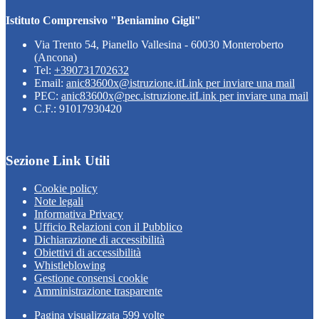
Istituto Comprensivo "Beniamino Gigli"
Via Trento 54, Pianello Vallesina - 60030 Monteroberto
(Ancona)
Tel:
+390731702632
Email:
anic83600x@istruzione.it
Link per inviare una mail
PEC:
anic83600x@pec.istruzione.it
Link per inviare una mail
C.F.: 91017930420
Sezione Link Utili
Cookie policy
Note legali
Informativa Privacy
Ufficio Relazioni con il Pubblico
Dichiarazione di accessibilità
Obiettivi di accessibilità
Whistleblowing
Gestione consensi cookie
Amministrazione trasparente
Pagina visualizzata
599
volte