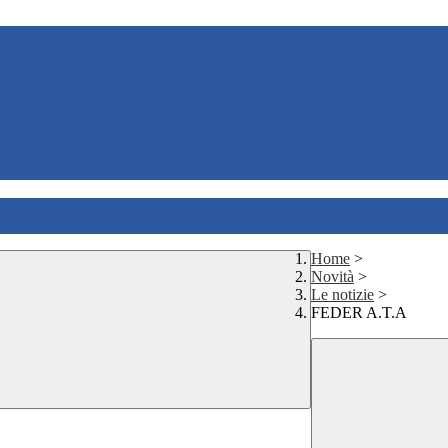
Home
>
Novità
>
Le notizie
>
FEDER A.T.A