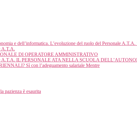
onomia e dell’informatica. L’evoluzione del ruolo del Personale A.T.A. n
e A.T.A.
SIONALE DI OPERATORE AMMINISTRATIVO
ersonale A.T.A. IL PERSONALE ATA NELLA SCUOLA DELL’AUTON
TRIENNALI? Sì con l’adeguamento salariale Mentre
 la pazienza è esaurita