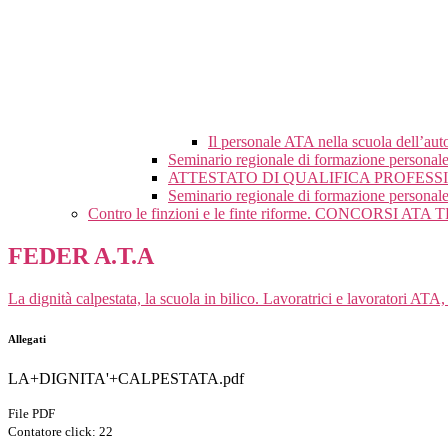
Il personale ATA nella scuola dell’aut
Seminario regionale di formazione personal
ATTESTATO DI QUALIFICA PROFES
Seminario regionale di formazione p
Contro le finzioni e le finte riforme. CONCORSI ATA 
FEDER A.T.A
La dignità calpestata, la scuola in bilico. Lavoratrici e lavoratori ATA,
Allegati
LA+DIGNITA'+CALPESTATA.pdf
File PDF
Contatore click: 22