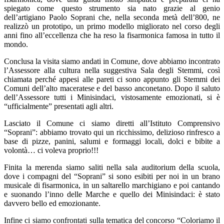
spiegato come questo strumento sia nato grazie al genio
dell’artigiano Paolo Soprani che, nella seconda metà dell’800, ne
realizzò un prototipo, un primo modello migliorato nel corso degli
anni fino all’eccellenza che ha reso la fisarmonica famosa in tutto il
mondo.
Conclusa la visita siamo andati in Comune, dove abbiamo incontrato
l’Assessore alla cultura nella suggestiva Sala degli Stemmi, così
chiamata perché appesi alle pareti ci sono appunto gli Stemmi dei
Comuni dell’alto maceratese e del basso anconetano. Dopo il saluto
dell’Assessore tutti i Minisindaci, vistosamente emozionati, si è
“ufficialmente” presentati agli altri.
Lasciato il Comune ci siamo diretti all’Istituto Comprensivo
“Soprani”: abbiamo trovato qui un ricchissimo, delizioso rinfresco a
base di pizze, panini, salumi e formaggi locali, dolci e bibite a
volontà… ci voleva proprio!!!
Finita la merenda siamo saliti nella sala auditorium della scuola,
dove i compagni del “Soprani” si sono esibiti per noi in un brano
musicale di fisarmonica, in un saltarello marchigiano e poi cantando
e suonando l’inno delle Marche e quello dei Minisindaci: è stato
davvero bello ed emozionante.
Infine ci siamo confrontati sulla tematica del concorso “Coloriamo il