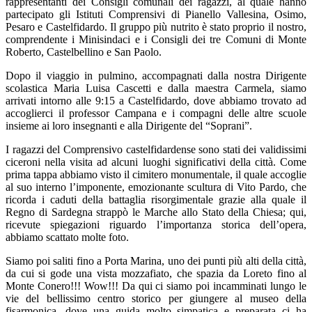
rappresentanti dei Consigli comunali dei ragazzi, al quale hanno
partecipato gli Istituti Comprensivi di Pianello Vallesina, Osimo,
Pesaro e Castelfidardo. Il gruppo più nutrito è stato proprio il nostro,
comprendente i Minisindaci e i Consigli dei tre Comuni di Monte
Roberto, Castelbellino e San Paolo.
Dopo il viaggio in pulmino, accompagnati dalla nostra Dirigente
scolastica Maria Luisa Cascetti e dalla maestra Carmela, siamo
arrivati intorno alle 9:15 a Castelfidardo, dove abbiamo trovato ad
accoglierci il professor Campana e i compagni delle altre scuole
insieme ai loro insegnanti e alla Dirigente del “Soprani”.
I ragazzi del Comprensivo castelfidardense sono stati dei validissimi
ciceroni nella visita ad alcuni luoghi significativi della città. Come
prima tappa abbiamo visto il cimitero monumentale, il quale accoglie
al suo interno l’imponente, emozionante scultura di Vito Pardo, che
ricorda i caduti della battaglia risorgimentale grazie alla quale il
Regno di Sardegna strappò le Marche allo Stato della Chiesa; qui,
ricevute spiegazioni riguardo l’importanza storica dell’opera,
abbiamo scattato molte foto.
Siamo poi saliti fino a Porta Marina, uno dei punti più alti della città,
da cui si gode una vista mozzafiato, che spazia da Loreto fino al
Monte Conero!!! Wow!!! Da qui ci siamo poi incamminati lungo le
vie del bellissimo centro storico per giungere al museo della
fisarmonica, dove una guida molto simpatica e preparata ci ha