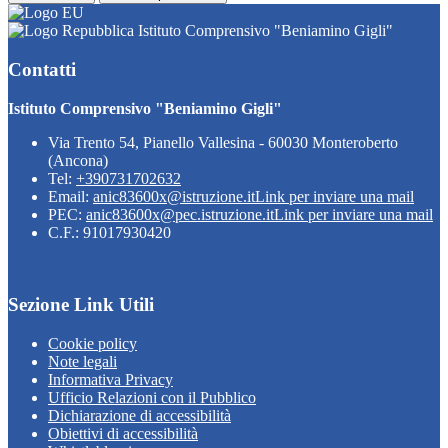
Istituto Comprensivo "Beniamino Gigli"
Contatti
Istituto Comprensivo "Beniamino Gigli"
Via Trento 54, Pianello Vallesina - 60030 Monteroberto
(Ancona)
Tel:
+390731702632
Email:
anic83600x@istruzione.it
Link per inviare una mail
PEC:
anic83600x@pec.istruzione.it
Link per inviare una mail
C.F.: 91017930420
Sezione Link Utili
Cookie policy
Note legali
Informativa Privacy
Ufficio Relazioni con il Pubblico
Dichiarazione di accessibilità
Obiettivi di accessibilità