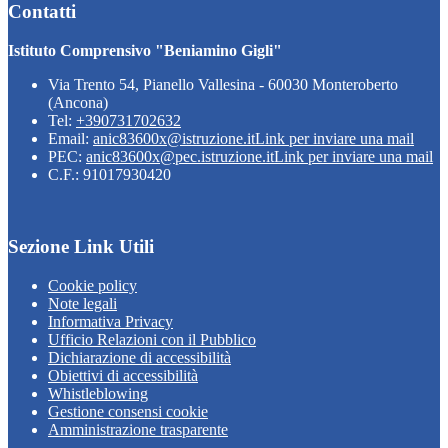
Contatti
Istituto Comprensivo "Beniamino Gigli"
Via Trento 54, Pianello Vallesina - 60030 Monteroberto
(Ancona)
Tel:
+390731702632
Email:
anic83600x@istruzione.it
Link per inviare una mail
PEC:
anic83600x@pec.istruzione.it
Link per inviare una mail
C.F.: 91017930420
Sezione Link Utili
Cookie policy
Note legali
Informativa Privacy
Ufficio Relazioni con il Pubblico
Dichiarazione di accessibilità
Obiettivi di accessibilità
Whistleblowing
Gestione consensi cookie
Amministrazione trasparente