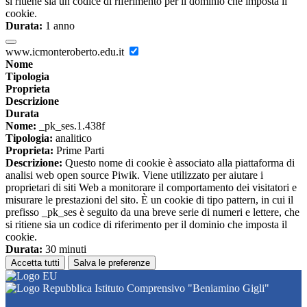
si ritiene sia un codice di riferimento per il dominio che imposta il
cookie.
Durata:
1 anno
www.icmonteroberto.edu.it
Nome
Tipologia
Proprieta
Descrizione
Durata
Nome:
_pk_ses.1.438f
Tipologia:
analitico
Proprieta:
Prime Parti
Descrizione:
Questo nome di cookie è associato alla piattaforma di
analisi web open source Piwik. Viene utilizzato per aiutare i
proprietari di siti Web a monitorare il comportamento dei visitatori e
misurare le prestazioni del sito. È un cookie di tipo pattern, in cui il
prefisso _pk_ses è seguito da una breve serie di numeri e lettere, che
si ritiene sia un codice di riferimento per il dominio che imposta il
cookie.
Durata:
30 minuti
Accetta tutti
Salva le preferenze
Istituto Comprensivo "Beniamino Gigli"