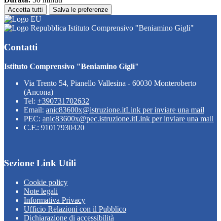
Accetta tutti
Salva le preferenze
Istituto Comprensivo "Beniamino Gigli"
Contatti
Istituto Comprensivo "Beniamino Gigli"
Via Trento 54, Pianello Vallesina - 60030 Monteroberto
(Ancona)
Tel:
+390731702632
Email:
anic83600x@istruzione.it
Link per inviare una mail
PEC:
anic83600x@pec.istruzione.it
Link per inviare una mail
C.F.: 91017930420
Sezione Link Utili
Cookie policy
Note legali
Informativa Privacy
Ufficio Relazioni con il Pubblico
Dichiarazione di accessibilità