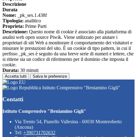
Descrizione
Durata
Nome:
_pk_ses.1.438f
Tipologia:
analitico
Proprieta:
Prime Parti
Descrizione:
Questo nome di cookie è associato alla piattaforma di
analisi web open source Piwik. Viene utilizzato per aiutare i
proprietari di siti Web a monitorare il comportamento dei visitatori e
misurare le prestazioni del sito. È un cookie di tipo pattern, in cui il
prefisso _pk_ses è seguito da una breve serie di numeri e lettere, che
si ritiene sia un codice di riferimento per il dominio che imposta il
cookie.
Durata:
30 minuti
Accetta tutti
Salva le preferenze
Istituto Comprensivo "Beniamino Gigli"
Contatti
Istituto Comprensivo "Beniamino Gigli"
Via Trento 54, Pianello Vallesina - 60030 Monteroberto
(Ancona)
Tel:
+390731702632