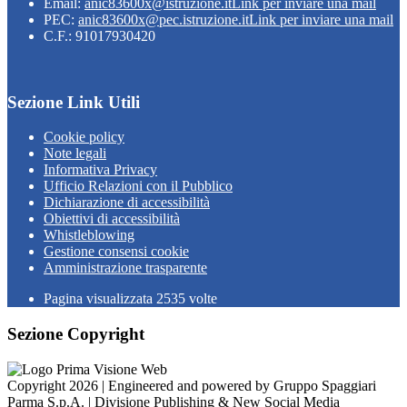
Email:
anic83600x@istruzione.it
Link per inviare una mail
PEC:
anic83600x@pec.istruzione.it
Link per inviare una mail
C.F.: 91017930420
Sezione Link Utili
Cookie policy
Note legali
Informativa Privacy
Ufficio Relazioni con il Pubblico
Dichiarazione di accessibilità
Obiettivi di accessibilità
Whistleblowing
Gestione consensi cookie
Amministrazione trasparente
Pagina visualizzata
2535
volte
Sezione Copyright
Copyright 2026 | Engineered and powered by Gruppo Spaggiari
Parma S.p.A. | Divisione Publishing & New Social Media