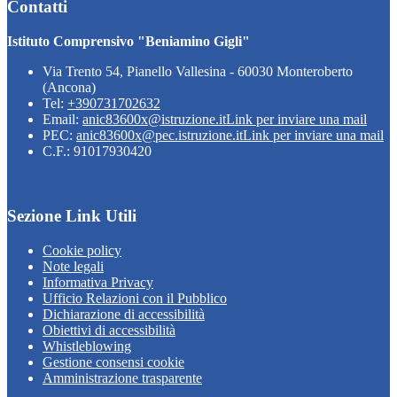
Contatti
Istituto Comprensivo "Beniamino Gigli"
Via Trento 54, Pianello Vallesina - 60030 Monteroberto
(Ancona)
Tel:
+390731702632
Email:
anic83600x@istruzione.it
Link per inviare una mail
PEC:
anic83600x@pec.istruzione.it
Link per inviare una mail
C.F.: 91017930420
Sezione Link Utili
Cookie policy
Note legali
Informativa Privacy
Ufficio Relazioni con il Pubblico
Dichiarazione di accessibilità
Obiettivi di accessibilità
Whistleblowing
Gestione consensi cookie
Amministrazione trasparente