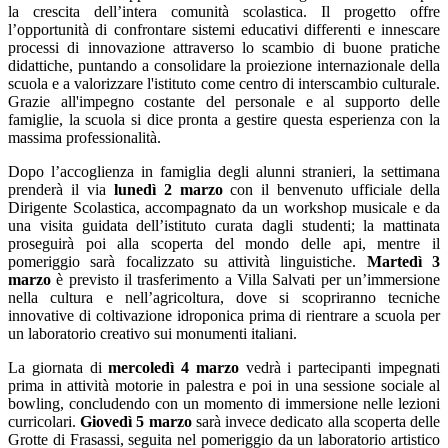
la crescita dell’intera comunità scolastica. Il progetto offre
l’opportunità di confrontare sistemi educativi differenti e innescare
processi di innovazione attraverso lo scambio di buone pratiche
didattiche, puntando a consolidare la proiezione internazionale della
scuola e a valorizzare l'istituto come centro di interscambio culturale.
Grazie all'impegno costante del personale e al supporto delle
famiglie, la scuola si dice pronta a gestire questa esperienza con la
massima professionalità.
Dopo l’accoglienza in famiglia degli alunni stranieri, la settimana
prenderà il via
lunedì 2 marzo
con il benvenuto ufficiale della
Dirigente Scolastica, accompagnato da un workshop musicale e da
una visita guidata dell’istituto curata dagli studenti; la mattinata
proseguirà poi alla scoperta del mondo delle api, mentre il
pomeriggio sarà focalizzato su attività linguistiche.
Martedì 3
marzo
è previsto il trasferimento a Villa Salvati per un’immersione
nella cultura e nell’agricoltura, dove si scopriranno tecniche
innovative di coltivazione idroponica prima di rientrare a scuola per
un laboratorio creativo sui monumenti italiani.
La giornata di
mercoledì 4 marzo
vedrà i partecipanti impegnati
prima in attività motorie in palestra e poi in una sessione sociale al
bowling, concludendo con un momento di immersione nelle lezioni
curricolari.
Giovedì 5 marzo
sarà invece dedicato alla scoperta delle
Grotte di Frasassi, seguita nel pomeriggio da un laboratorio artistico