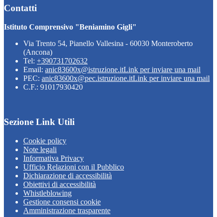
Contatti
Istituto Comprensivo "Beniamino Gigli"
Via Trento 54, Pianello Vallesina - 60030 Monteroberto
(Ancona)
Tel:
+390731702632
Email:
anic83600x@istruzione.it
Link per inviare una mail
PEC:
anic83600x@pec.istruzione.it
Link per inviare una mail
C.F.: 91017930420
Sezione Link Utili
Cookie policy
Note legali
Informativa Privacy
Ufficio Relazioni con il Pubblico
Dichiarazione di accessibilità
Obiettivi di accessibilità
Whistleblowing
Gestione consensi cookie
Amministrazione trasparente