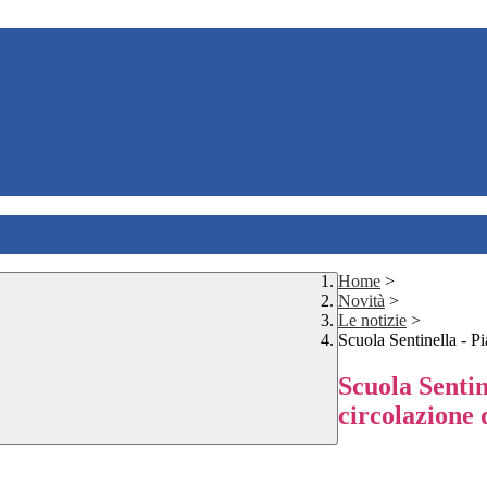
Home
>
Novità
>
Le notizie
>
Scuola Sentinella - P
Scuola Sentin
circolazione 