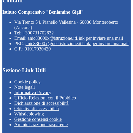
Contatti
Istituto Comprensivo "Beniamino Gigli"
Via Trento 54, Pianello Vallesina - 60030 Monteroberto
(Ancona)
Tel:
+390731702632
Email:
anic83600x@istruzione.it
Link per inviare una mail
PEC:
anic83600x@pec.istruzione.it
Link per inviare una mail
C.F.: 91017930420
Sezione Link Utili
Cookie policy
Note legali
Informativa Privacy
Ufficio Relazioni con il Pubblico
Dichiarazione di accessibilità
Obiettivi di accessibilità
Whistleblowing
Gestione consensi cookie
Amministrazione trasparente