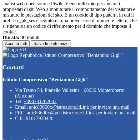
analisi web open source Piwik. Viene utilizzato per aiutare i
proprietari di siti Web a monitorare il comportamento dei visitatori e
misurare le prestazioni del sito. È un cookie di tipo pattern, in cui il
prefisso _pk_ses è seguito da una breve serie di numeri e lettere, che
si ritiene sia un codice di riferimento per il dominio che imposta il
cookie.
Durata:
30 minuti
Accetta tutti
Salva le preferenze
Istituto Comprensivo "Beniamino Gigli"
Contatti
Istituto Comprensivo "Beniamino Gigli"
Via Trento 54, Pianello Vallesina - 60030 Monteroberto
(Ancona)
Tel:
+390731702632
Email:
anic83600x@istruzione.it
Link per inviare una mail
PEC:
anic83600x@pec.istruzione.it
Link per inviare una mail
C.F.: 91017930420