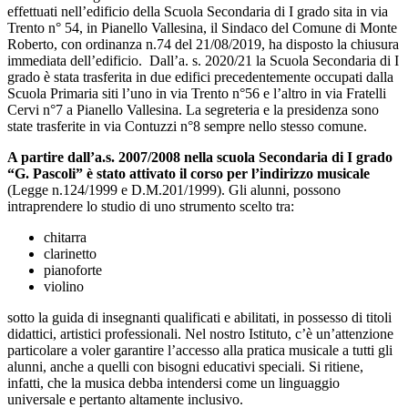
effettuati nell’edificio della Scuola Secondaria di I grado sita in via
Trento n° 54, in Pianello Vallesina, il Sindaco del Comune di Monte
Roberto, con ordinanza n.74 del 21/08/2019, ha disposto la chiusura
immediata dell’edificio.
Dall’a. s. 2020/21 la Scuola Secondaria di I
grado è stata trasferita in due edifici precedentemente occupati dalla
Scuola Primaria siti l’uno in via Trento n°56 e l’altro in via Fratelli
Cervi n°7 a Pianello Vallesina.
La segreteria e la presidenza sono
state trasferite in via Contuzzi n°8 sempre nello stesso comune.
A partire dall’a.s. 2007/2008 nella scuola Secondaria di I grado
“G. Pascoli” è stato attivato il corso per l’indirizzo musicale
(Legge n.124/1999 e D.M.201/1999). Gli alunni, possono
intraprendere lo studio di uno strumento scelto tra:
chitarra
clarinetto
pianoforte
violino
sotto la guida di insegnanti qualificati e abilitati, in possesso di titoli
didattici, artistici professionali.
Nel nostro Istituto, c’è un’attenzione
particolare a voler garantire l’accesso alla pratica musicale a tutti gli
alunni, anche a quelli con bisogni educativi speciali. Si ritiene,
infatti, che la musica debba intendersi come un linguaggio
universale e pertanto altamente inclusivo.